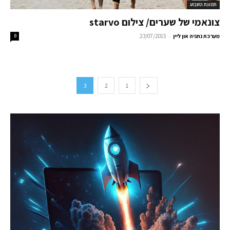
תמונת השבוע
צונאמי של שערים/ צילום starvo
-
מערכת נתניה און ליין
23/07/2015
0
3
2
1