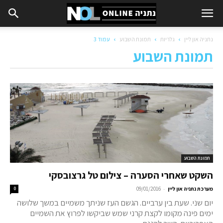
נתניה און ליין
גלריות
תמונת השבוע
עמוד 3
תמונת השבוע
תמונת השבוע
השקט שאחרי הסערה – צילום טל גרצובסקי
-
מערכת נתניה און ליין
09/01/2016
0
יום שני. שעת בין ערביים. הגשם העז שניתך משמיים במשך שלושה
ימים פינה מקומו לקצת קרני שמש שביקשו לפרוץ את השמיים