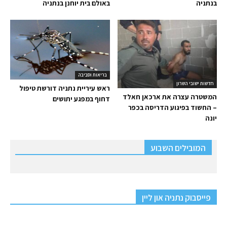
בנתניה
באולם בית יוחנן בנתניה
בריאות וסביבה
חדשות ישובי השרון
ראש עיריית נתניה דורשת טיפול
המשטרה עצרה את ארכאן חאלד
דחוף במפגע יתושים
– החשוד בפיגוע הדריסה בכפר
יונה
המובילים השבוע
פייסבוק נתניה און ליין