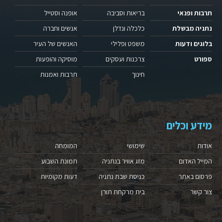
תרבות ופנאי
בריאות וסביבה
אופנה וסטייל
נתניה מבשלת
כלכלה ונדלן
אנשים וחברה
בלוגים ודעות
משפט ופלילי
האנשים של העיר
ספורט
צרכנות ועסקים
מוסיקה והופעות
חינוך
תרבות ואמנות
מידע וכלים
אודות
שימושי
המומחה
המייל האדום
מזג אוויר בנתניה
תמונת השבוע
פרסום באתר
כניסת שבת נתניה
דעות מקומיות
צור קשר
בית מרקחת תורן