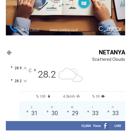
NETANYA
Scattered Clouds
°
28.9
°
C
28.2
°
28.2
100 %
4.3kmh
39 %
ה
ו
ש
א
ב
°
31
°
30
°
29
°
33
°
33
12,654
Fans
LIKE