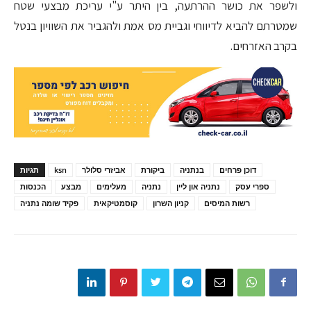
ולשפר את כושר ההרתעה, בין היתר ע"י עריכת מבצעי שטח
שמטרתם להביא לדיווחי וגביית מס אמת ולהגביר את השוויון בנטל
בקרב האזרחים.
דוכן פרחים
בנתניה
ביקורת
אביזרי סלולר
ksn
תגיות
ספרי עסק
נתניה און ליין
נתניה
מעלימים
מבצע
הכנסות
רשות המיסים
קניון השרון
קוסמטיקאית
פקיד שומה נתניה