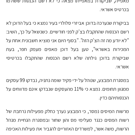
מאפייה, שביקורת במאפייתו מצאה כי לא רשם הכנסות ששולמו
בכרטיס אשראי.
בביקורת שנערכה בדוכן אביזרי סלולרי בעיר נמצא כי בעל הדוכן לא
רשם הכנסות שהתקבלו בצ'ק לפני חודשיים. כשנשאל על כך, השיב:
"לא יודע מה זה הצ'ק הזה". "בסוף היום אני מוציא חשבונית אחת על
המכירות באשראי", טען בעל דוכן מאפים מעמק חפר, בעת
שביקורת בדוכן גילתה שלא רשם הכנסות שהתקבלו בכרטיסי
אשראי.
במסגרת המבצע, שנוהל על ידי פקיד שומה נתניה, נבדקו 99 עסקים
ממגוון תחומים. נמצא כי 11% מהעסקים שנבדקו אינם מדווחים על
הכנסותיהם כדין.
מרשות המיסים נמסר, כי המבצע נערך כחלק מפעילות נרחבת של
רשות המסים כנגד מעלימי מס והון שחור ובמסגרת הנחיית מנהל
הרשות, משה אשר, למשרדים האזוריים להגביר את פעילות האכיפה