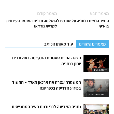
מאמר הבא
מאמר קודם
החצר הנשית בנתניה על שם מיכל
הושלמה תכנית המתאר העירונית
בן-רעי
לקריית נורדאו
מאמרים קשורים
עוד מאותו הכותב
חגיגה הודית ססגונית התקיימה באולם בית
יוחנן בנתניה
חדשות מהעיר
המשטרה עצרה את ארכאן חאלד – החשוד
בפיגוע הדריסה בכפר יונה
חדשות ישובי השרון
נתניה הצדיעה לבני ובנות העיר המתגייסים