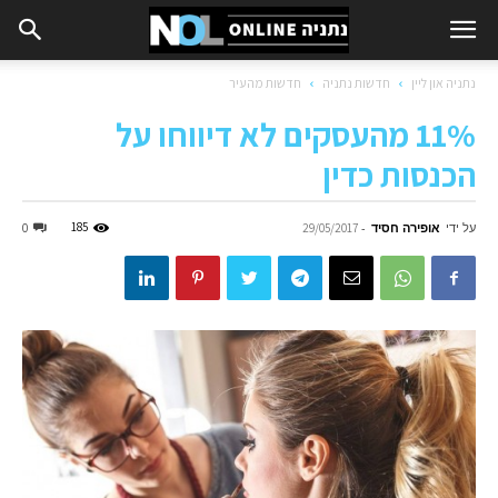
נתניה און ליין
חדשות נתניה
חדשות מהעיר
11% מהעסקים לא דיווחו על
הכנסות כדין
על ידי
אופירה חסיד
-
185
0
29/05/2017