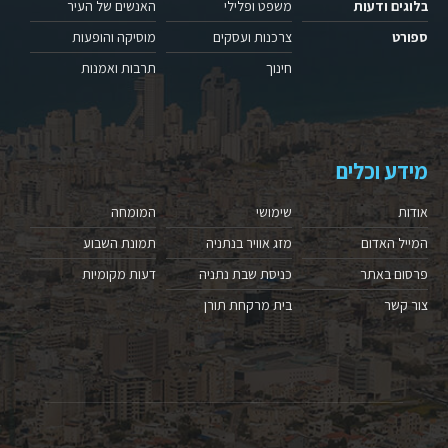
בלוגים ודעות
משפט ופלילי
האנשים של העיר
ספורט
צרכנות ועסקים
מוסיקה והופעות
חינוך
תרבות ואמנות
מידע וכלים
אודות
שימושי
המומחה
המייל האדום
מזג אוויר בנתניה
תמונת השבוע
פרסום באתר
כניסת שבת נתניה
דעות מקומיות
צור קשר
בית מרקחת תורן