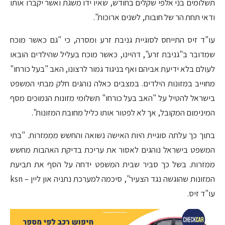
תשלומים בני אלפי שקלים בחודש, שאיו ידו משגת ואשר יקברו אותו
ודאי תחת הר של חובות, לשנים ארוכות".
עו"ד זיס התייחס לסוגיית גניבת זרע ומסרה, כי "גם כאשר מוכח
שמדובר ב"גניבת זרע", דהיינו, כאשר מוכח בעליל שהילדים הובאו
לעולם בלא ידיעת אביהם ואף בניגוד גמור לרצונו, האב "בעל כורחו"
מחוייב במזונות הילדים. במצבים כאלה נוהגים חלק מבתי המשפט
בישראל להטיל על "האב בעל כורחו" תשלומי מזונות הנמוכים מסף
המינימום המקובל, אך לא לפטור אותו כליל מחובת המזונות".
בתוך כך עלתה סוגיית היות האישה נשואה והחשש מממזרות. "בתי
המשפט בישראל נוהגים לאסור את עריכת בדיקת האהבות מחשש
ממזרות. בשל כך סביר שבית המשפט ידחה על הסף את תביעת
המזונות שהוגשה נגד הצעיר", סיכמה למערכת נתניה און ליין – ksn
עו"ד זיס.