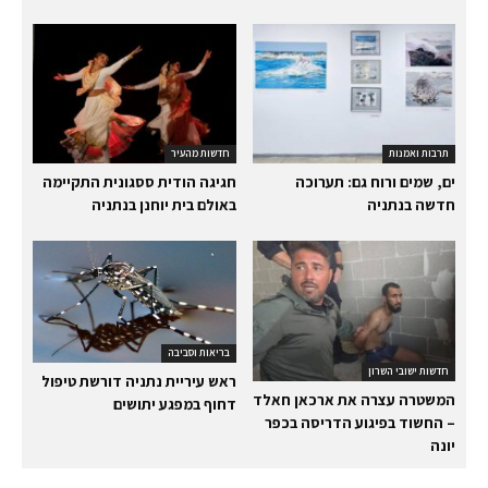
תרבות ואמנות
חדשות מהעיר
ים, שמים ורוח גם: תערוכה
חגיגה הודית ססגונית התקיימה
חדשה בנתניה
באולם בית יוחנן בנתניה
בריאות וסביבה
חדשות ישובי השרון
ראש עיריית נתניה דורשת טיפול
המשטרה עצרה את ארכאן חאלד
דחוף במפגע יתושים
– החשוד בפיגוע הדריסה בכפר
יונה