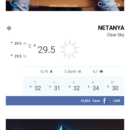
NETANYA
Clear Sky
°
29.5
°
C
29.5
°
29.5
78 %
3.3kmh
1 %
ש
א
ב
ג
ד
°
32
°
31
°
32
°
34
°
30
12,654
Fans
LIKE