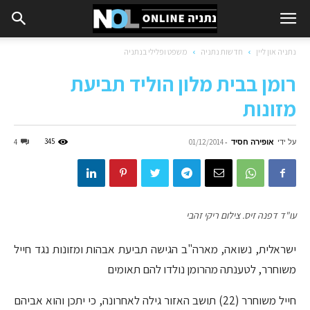
נתניה און ליין
חדשות נתניה
משפט ופלילי בנתניה
רומן בבית מלון הוליד תביעת
מזונות
על ידי
אופירה חסיד
-
345
4
01/12/2014
עו"ד דפנה זיס. צילום ריקי זהבי
ישראלית, נשואה, מארה"ב הגישה תביעת אבהות ומזונות נגד חייל
משוחרר, לטענתה מהרומן נולדו להם תאומים
חייל משוחרר (22) תושב האזור גילה לאחרונה, כי יתכן והוא אביהם