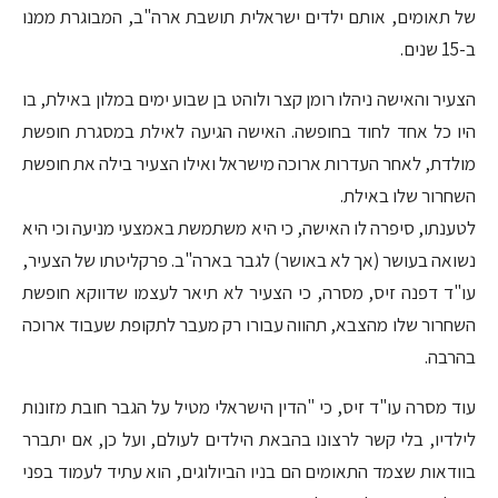
של תאומים, אותם ילדים ישראלית תושבת ארה"ב, המבוגרת ממנו
ב-15 שנים.
הצעיר והאישה ניהלו רומן קצר ולוהט בן שבוע ימים במלון באילת, בו
היו כל אחד לחוד בחופשה. האישה הגיעה לאילת במסגרת חופשת
מולדת, לאחר העדרות ארוכה מישראל ואילו הצעיר בילה את חופשת
השחרור שלו באילת.
לטענתו, סיפרה לו האישה, כי היא משתמשת באמצעי מניעה וכי היא
נשואה בעושר (אך לא באושר) לגבר בארה"ב. פרקליטתו של הצעיר,
עו"ד דפנה זיס, מסרה, כי הצעיר לא תיאר לעצמו שדווקא חופשת
השחרור שלו מהצבא, תהווה עבורו רק מעבר לתקופת שעבוד ארוכה
בהרבה.
עוד מסרה עו"ד זיס, כי "הדין הישראלי מטיל על הגבר חובת מזונות
לילדיו, בלי קשר לרצונו בהבאת הילדים לעולם, ועל כן, אם יתברר
בוודאות שצמד התאומים הם בניו הביולוגים, הוא עתיד לעמוד בפני