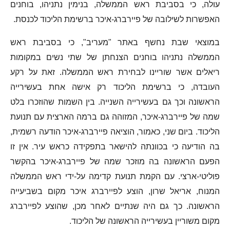
עולה, כי בסביבת ראש הממשלה, בנימין נתניהו, בוחנים
האפשרות לשילובה של פיירברג-איכר ברשימת הליכוד לכנסת.
במוצאי שבת נחשף באתר "מעריב", כי בסביבת ראש
הממשלה נתניהו בוחנים הצנחתן של שתי נשים במקומות
ריאלים אשר שוריינו לבחירת ראש הממשלה. זאת על רקע
העובדה, כי ברשימת הליכוד רק אישה אחת בעשירייה
הראשונה וכך גם בעשירייה השנייה. בין השמות שהוזכרו בלט
שמה של פיירברג-איכר, המזוהה גם ברמה הארצית עם תנועת
הליכוד. ביום שני, כאמור, הוציאה פיירברג-איכר הודעה רשמית,
בה הודיעה כי בכוונתה להישאר בתפקידה כראש עיר. אין זו
הפעם הראשונה בה מוזכר שמה של פיירברג-איכר בהקשר
פוליטי-ארצי. עם הקמת תנועת קדימה על-ידי ראש הממשלה
המנוח, אריאל שרון, הוצע לפיירברג איכר מקום בשביעייה
הראשונה. כך גם היה שנתיים לאחר מכן, שהוצע לפיירברג
מקום משוריין בעשירייה הראשונה של הליכוד.