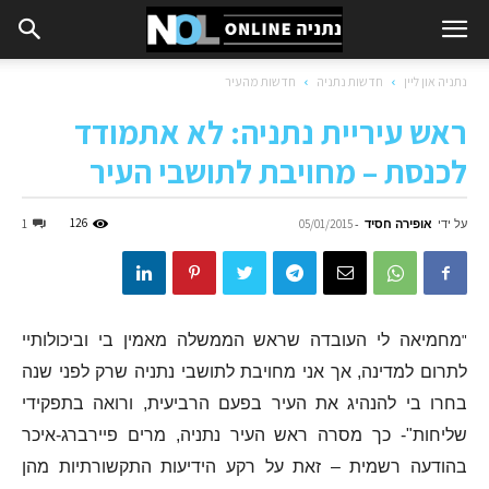
נתניה און ליין
חדשות נתניה
חדשות מהעיר
ראש עיריית נתניה: לא אתמודד
לכנסת – מחויבת לתושבי העיר
על ידי
אופירה חסיד
-
126
1
05/01/2015
מחמיאה לי העובדה שראש הממשלה מאמין בי וביכולותיי
"
לתרום למדינה, אך אני מחויבת לתושבי נתניה שרק לפני שנה
בחרו בי להנהיג את העיר בפעם הרביעית, ורואה בתפקידי
שליחות"- כך מסרה ראש העיר נתניה, מרים פיירברג-איכר
בהודעה רשמית – זאת על רקע הידיעות התקשורתיות מהן