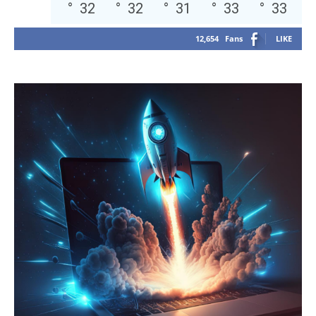
°
32
°
32
°
31
°
33
°
33
12,654
Fans
LIKE