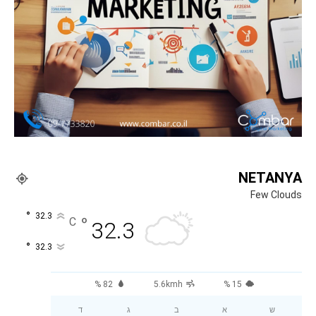
NETANYA
Few Clouds
°
32.3
°
C
32.3
°
32.3
82 %
5.6kmh
15 %
ש
א
ב
ג
ד