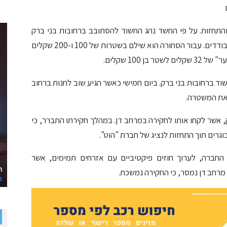
רות כסף והתחזות. על פי החשד נהג החשוד להסתובב ברחובות בני ברק
ולרכוש בחנויות סחורה בסכומים של עשרות שקלים בודדים. עבור הסחורה הוא שילם בשטרות של 100 ו-200 שקלים
 100 שקלים.
 ברחובות בני ברק. ביום חמישי כאשר הגיע שוב לחנות ברחוב
 את המשטרה.
רק, אשר לקחו אותו לחקירה במרחב דן. במהלך חקירתו התברר, כי
גרים תוך התחזות לנציג של חברת "הוט".
 החברה, לערוך חוזים פיקטיביים עם אזרחים תמימים, אשר
מרחב דן נמסר, כי החקירה נמשכת.