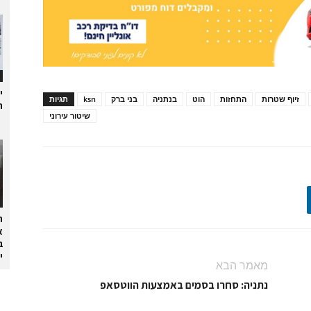
י
זיוף שטרות
התחזות
הוט
בנתניה
בני ברק
ksn
תגיות
ת
שיטור עירוני
ה
א
ב
י
מאמר הבא
נתניה: סחרו בסמים באמצעות הווטסאפ