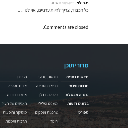
מגי לוי
03/05/2015 At 06:11
כל הכבוד, צריך להיות ערניים, אוי לנו ….
Comments are closed.
מדורי תוכן
חדשות נתניה
חדשות מהעיר
גלריות
תרבות ופנאי
בריאות וסביבה
אופנה וסטייל
נתניה מבשלת
כלכלה ונדלן
אנשים וחברה
בלוגים ודעות
משפט ופלילי
האנשים של העיר
ספורט
צרכנות ועסקים
מוסיקה והופעות
חינוך
תרבות ואמנות