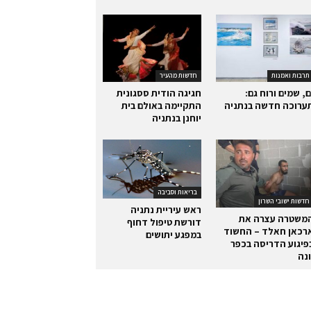
תרבות ואמנות
חדשות מהעיר
ם, שמים ורוח גם:
חגיגה הודית ססגונית
ערוכה חדשה בנתניה
התקיימה באולם בית
יוחנן בנתניה
בריאות וסביבה
חדשות ישובי השרון
ראש עיריית נתניה
משטרה עצרה את
דורשת טיפול דחוף
רכאן חאלד – החשוד
במפגע יתושים
פיגוע הדריסה בכפר
ונה