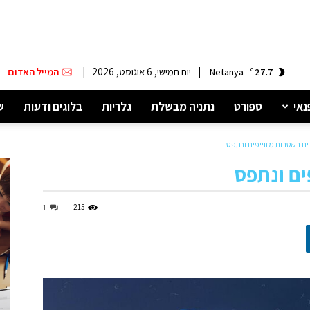
|
יום חמישי, 6 אוגוסט, 2026
|
המייל האדום
Netanya
C
27.7
נאי
ספורט
נתניה מבשלת
גלריות
בלוגים ודעות
ש
ם בשטרות מזוייפים ונתפס
ים ונתפס
215
1