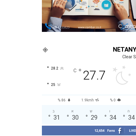
NETAN
Clear 
°
28.2
°
C
27.7
°
25
86 %
1.9kmh
0 %
ה
ו
ש
א
ב
°
31
°
30
°
29
°
34
°
34
12,654
Fans
LIKE