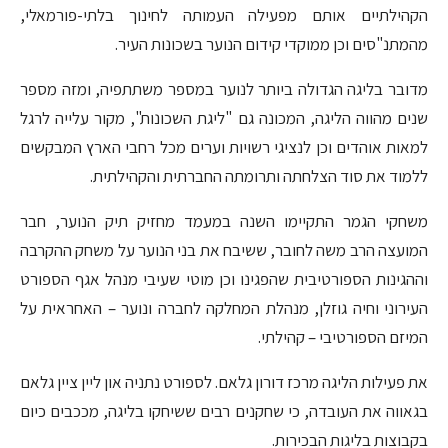
הקהילתיים אותם מפעילה העמותה לחינוך בלתי-פורמאלי,
מהמתנ"סים וכן ממוקדי קידום הנוער בשכונות העיר.
מדובר בליגה הגדולה ביותר לנוער במספר משתתפיה, ומזה מספר
שנים מהווה הליגה, המכונה גם "ליגת השכונות", מקור עלייה לרגל
למאות אוהדים וכן לנציגי רשויות וערים מכל רחבי הארץ המבקשים
ללמוד את סוד הצלחתה ותרומתה החברתית והקהילתית.
משחקי הגמר התקיימו השנה במעמד מחזיק תיק הנוער, חבר
המועצה הרב משה לחובר, ששיבח את בני הנוער על משחק ההקרבה
וההגינות הספורטיבית שהפגינו וכן מוטי שעיבי מנהל אגף הספורט
העירוני וחיה גוזלן, מנהלת המחלקה לחברה ונוער – האחראית על
המיזם הספורטיבי – קהילתי.
את פעילות הליגה מרכז דורון גלאם. לספורט נתניה און ליין ציין גלאם
בגאווה את העובדה, כי שחקנים רבים ששיחקו בליגה, מככבים כיום
בקבוצות בליגות הבכירות.