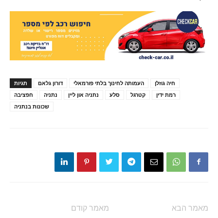
חיה גוזלן
העמותה לחינוך בלתי פורמאלי
דורון גלאם
תגיות
רמת ידין
קטרגל
סלע
נתניה און ליין
נתניה
חפציבה
שכונות בנתניה
מאמר הבא
מאמר קודם