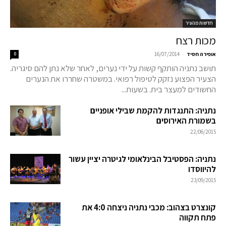
חדשות מהעיר
מכות רצח
-
אופירה חסיד
16/07/2014
0
תושב נתניה הותקף קשות על ידי נערים, לאחר שלא נתן להם סיגריה.
הצעיר הפצוע נזקק לטיפול רפואי. במשטרה שחררו את הנערים
החשודים למעצר בית. בשעות...
נתניה: התנגדות להקמת שבילי אופניים
בשמורת האירוסים
22/06/2015
נתניה: הפסטיבל הבינלאומי לגיטרה יציין עשור
להיווסדו
23/09/2015
קונצרט בצהוב: מכבי נתניה ניצחה 4:0 את
פתח תקווה