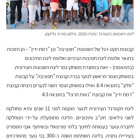
ליגת השכונות בקטרגל. נתניה 2016. צילום נמרוד גליקמן
קבוצות הקט-רגל של השכונות "חפציבה" וכן "רמת ידין" – הן הזוכות
בתואר אלופת ליגת חטיבות הביניים ואלופת ליגת התיכונים
(בהתאמה) – זאת במסגרת משחקי גמר ליגת השכונות העירונית.
במשחק הגמר הראשון לנוער גברה קבוצת "חפציבה" על קבוצת
"סלע" בתוצאה 6:4. ואילו במשחק הגמר השני לנערים ניצחה קבוצת
"רמת ידין" את קבוצת "נאות הרצל" בתוצאה 4:3.
ליגת הקטרגל העירונית לנוער הוקמה לפני 11 שנים והיא מחולקת
לשני גילאים: חט"ב ותיכוניים. הליגה מתופעלת על-ידי המחלקה
לחברה ונוער בעמותה לחינוך בלתי פורמאלי ובשיתוף אגף הספורט
בעיריית נתניה. בליגה השתתפו השנה כ-300 בני נוער מהמרכזים