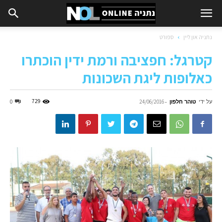
נתניה און ליין
ספורט
קטרגל: חפציבה ורמת ידין הוכתרו
כאלופות ליגת השכונות
על ידי
טוהר חלפון
-
729
0
24/06/2016