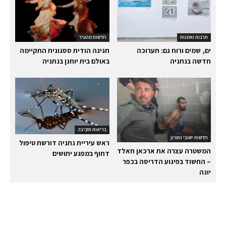
תרבות ואמנות
חדשות מהעיר
ים, שמים ורוח גם: תערוכה
חגיגה הודית ססגונית התקיימה
חדשה בנתניה
באולם בית יוחנן בנתניה
בריאות וסביבה
חדשות ישובי השרון
ראש עיריית נתניה דורשת טיפול
המשטרה עצרה את ארכאן חאלד
דחוף במפגע יתושים
– החשוד בפיגוע הדריסה בכפר
יונה