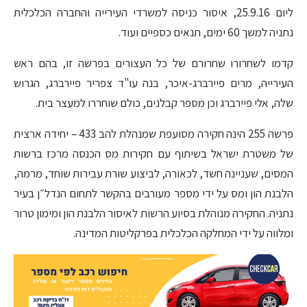
ליום 25.9.16, איסור כניסה למשרדי העירייה והחברה הכלכלית
נתניה למשך 60 ימים, תנאים כספיים ועוד.
קדמו לשחרורו שחרורם של כל העצורים בפרשה זו, בהם ראש
העירייה, מרים פיירברג-איכר, בנה עו"ד צפריר פיירברג, הגרוש
שלה, אלי פיירברג וכן מספר קבלנים, כולם שוחררו למעצר בית.
פרשה 255 הינה חקירה מסועפת שמנהלת להב 433 – יחידה ארצית
של משטרת ישראל בשיתוף עם חקירות מס הכנסה מרכז ברשות
המסים, שעניינה חשד, לכאורה, לביצוע שורת עבירות שוחד, מרמה,
הלבנת הון ומס על ידי מספר מעורבים בהקשר לתחום הנדל״ן בעיר
נתניה. החקירה מנוהלת בסיוע הרשות לאיסור הלבנת הון ומימון טרור
ומלווה על ידי המחלקה הכלכלית בפרקליטות המדינה.