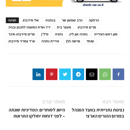
הרחקה
הרב שמעון שר
בנתניה
אלי פיירברג
תגיות
מרים פיירברג
מעצר בית
יו"ר ועדת המשנה לתכנון ובניה
סגן ראש העירייה
נתניה און ליין
נתניה
נדל"ן
מרים פיירברג-איכר
שוחד
פרשה 255
עיריית נתניה
עו"ד צפריר פיירברג
מאמר הבא
מאמר קודם
נציגות נתנייתית בוועד המנהל
הישג לסוחרים: המדיניות שונתה
בפורום ההורים הארצי
– לפני דוחות יחולקו התראות