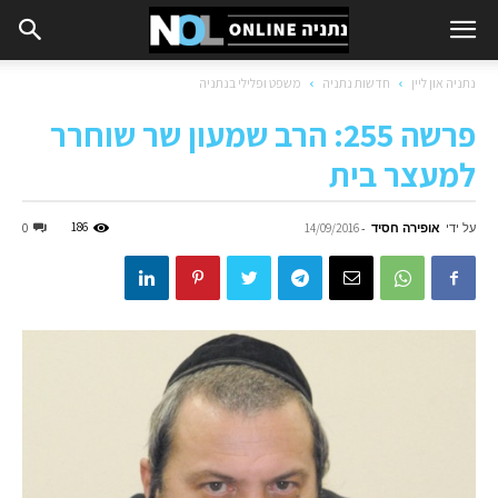
נתניה און ליין
חדשות נתניה
משפט ופלילי בנתניה
פרשה 255: הרב שמעון שר שוחרר
למעצר בית
על ידי
אופירה חסיד
-
186
0
14/09/2016