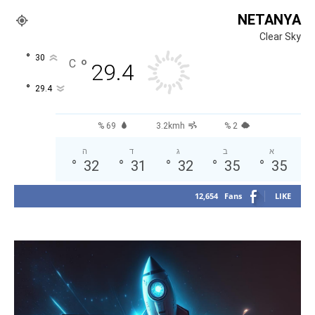
NETANYA
Clear Sky
°
30
°
C
29.4
°
29.4
69 %
3.2kmh
2 %
א
ב
ג
ד
ה
°
32
°
31
°
32
°
35
°
35
12,654
Fans
LIKE