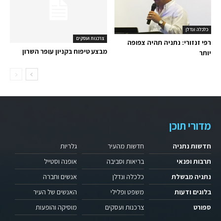
כלכלה ונדלן
צרכנות ועסקים
רפי זנזורי: נתניה תהיה צפופה
מבצע טיפוח בקניון עופר השרון
יותר
מדורי תוכן
חדשות נתניה
חדשות מהעיר
גלריות
תרבות ופנאי
בריאות וסביבה
אופנה וסטייל
נתניה מבשלת
כלכלה ונדלן
אנשים וחברה
בלוגים ודעות
משפט ופלילי
האנשים של העיר
ספורט
צרכנות ועסקים
מוסיקה והופעות