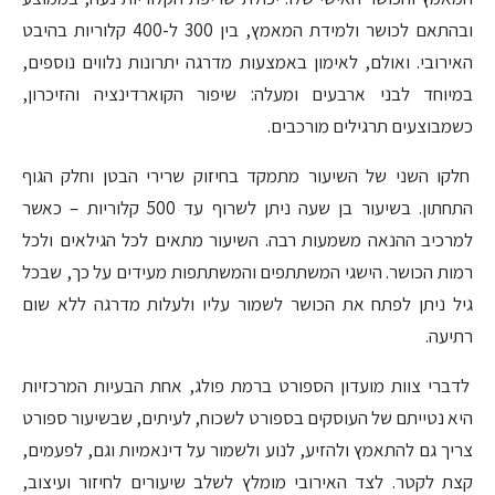
ובהתאם לכושר ולמידת המאמץ, בין 300 ל-400 קלוריות בהיבט
האירובי. ואולם, לאימון באמצעות מדרגה יתרונות נלווים נוספים,
במיוחד לבני ארבעים ומעלה: שיפור הקוארדינציה והזיכרון,
כשמבוצעים תרגילים מורכבים.
חלקו השני של השיעור מתמקד בחיזוק שרירי הבטן וחלק הגוף
התחתון. בשיעור בן שעה ניתן לשרוף עד 500 קלוריות – כאשר
למרכיב ההנאה משמעות רבה. השיעור מתאים לכל הגילאים ולכל
רמות הכושר. הישגי המשתתפים והמשתתפות מעידים על כך, שבכל
גיל ניתן לפתח את הכושר לשמור עליו ולעלות מדרגה ללא שום
רתיעה.
לדברי צוות מועדון הספורט ברמת פולג, אחת הבעיות המרכזיות
היא נטייתם של העוסקים בספורט לשכוח, לעיתים, שבשיעור ספורט
צריך גם להתאמץ ולהזיע, לנוע ולשמור על דינאמיות וגם, לפעמים,
קצת לקטר. לצד האירובי מומלץ לשלב שיעורים לחיזור ועיצוב,