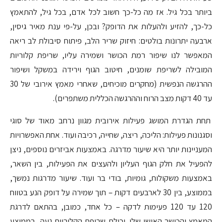
ביותר בכל גיל. אז מה כל-כך חשוב לכל אדם, בכל גיל, להתאמץ
כל-כך, להזיע ולהעלות את הדופק? ובכן, על-פי ענת מאיר גיסין,
ארבעה יתרונות בולטים: חיזוק שריר הלב, פיתוח סיבולת לב ריאה
המאפשר לנו שיפור רמת הכושר ושמירה עליו, שריפת קלוריות
המובילה לשריפת שומנים, חיטוב הגוף וירידה במשקל ושיפור
ההרגשה הנפשית (מחקרים מוכיחים, שאחרי מאמץ אירובי של 30
עד 40 דקות מצב הרוח וההרגשה הכללית משתפרים).
תחת הגדרת המושג פעילות אירובית מגוון נרחב מאוד של סוגי
וסגנונות פעילות: הליכה, ריצה, שחייה, רכיבה ועוד. אחת האפשרויות
המעניינות יותר היא שיעור מדרגה. באמצעות אביזרים נוספים, ניצן
להפעיל את חלק הגוף העליון ולהעצים את הפעילות, בין השאר,
באמצעות משקולות, גומיות, בודי בר ועוד. שיעור מדרגות נמשך,
בממוצע, בין 30 לארבעים דקות – תוך שמירה על דופק הנע בטווח
120 עד 120 פעימות לדקה – כל אחד, כמובן, בהתאם לדרגת
המאמץ והכושר האישי שלו. יכולת שריפת הקלוריות נעה, בממוצע