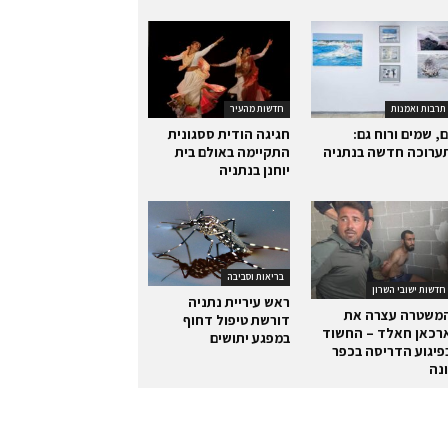
תרבות ואמנות
חדשות מהעיר
ם, שמים ורוח גם:
חגיגה הודית ססגונית
ערוכה חדשה בנתניה
התקיימה באולם בית
יוחנן בנתניה
בריאות וסביבה
חדשות ישובי השרון
ראש עיריית נתניה
משטרה עצרה את
דורשת טיפול דחוף
רכאן חאלד – החשוד
במפגע יתושים
פיגוע הדריסה בכפר
ונה