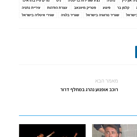
ה און ליין
נתניה
נציג שגרירות בריטניה
ניס
מרים פיירברג-איכר
קלמן בר
פיגוע
פטריק מיזונאב
עצרת הזדהות
עיריית נתניה
בישראל
שגריר נורווגיה בישראל
שגריר בלגיה
שגירי איטליה בישראל
מאמר הבא
רוכב אופנוע נהרג במחלף דרור