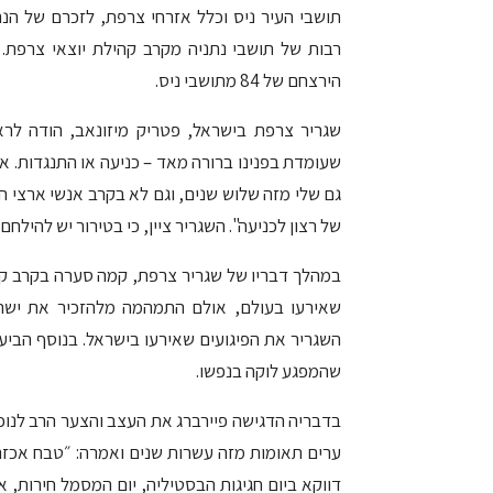
תושבי העיר ניס וכלל אזרחי צרפת, לזכרם של הנ
רבות של תושבי נתניה מקרב קהילת יוצאי צרפת.
הירצחם של 84 מתושבי ניס.
שגריר צרפת בישראל, פטריק מיזונאב, הודה לרא
שעומדת בפנינו ברורה מאד – כניעה או התנגדות. א
גם שלי מזה שלוש שנים, וגם לא בקרב אנשי ארצי ה
של רצון לכניעה". השגריר ציין, כי בטירור יש להילח
במהלך דבריו של שגריר צרפת, קמה סערה בקרב קה
שאירעו בעולם, אולם התמהמה מלהזכיר את ישראל
השגריר את הפיגועים שאירעו בישראל. בנוסף הביע
שהמפגע לוקה בנפשו.
בדבריה הדגישה פיירברג את העצב והצער הרב לנוכח
ערים תאומות מזה עשרות שנים ואמרה: ״טבח אכזרי
דווקא ביום חגיגות הבסטיליה, יום המסמל חירות, א