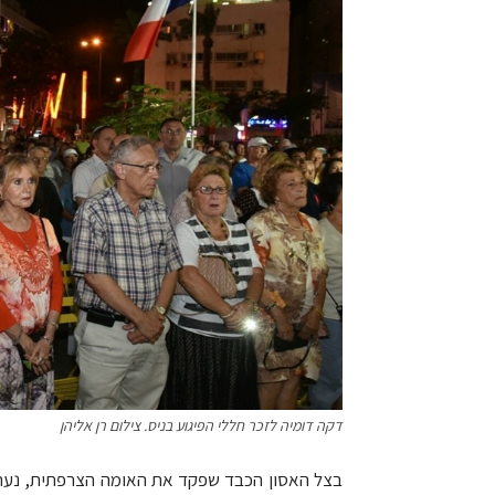
דקה דומיה לזכר חללי הפיגוע בניס. צילום רן אליהן
בצל האסון הכבד שפקד את האומה הצרפתית, נער