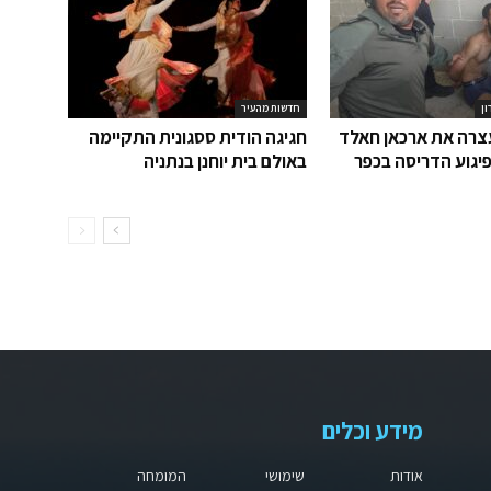
ון
חדשות מהעיר
רה את ארכאן חאלד
חגיגה הודית ססגונית התקיימה
יגוע הדריסה בכפר
באולם בית יוחנן בנתניה
מידע וכלים
אודות
שימושי
המומחה