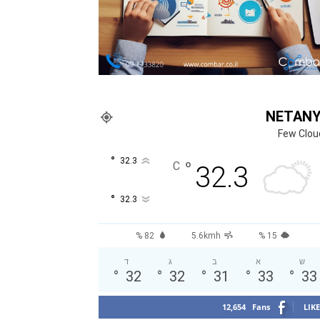
NETAN
Few Clou
°
32.3
°
C
32.3
°
32.3
82 %
5.6kmh
15 %
ש
א
ב
ג
ד
°
32
°
32
°
31
°
33
°
33
12,654
Fans
LIKE