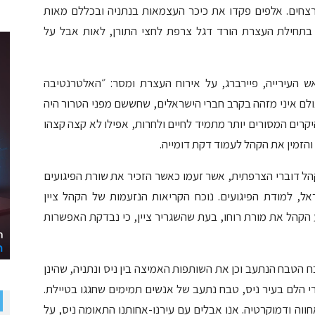
רצחים. אלפים פקדו את כיכר העצמאות בנתניה ובכללם מאות
 בתחילת העצרת הורד דגל צרפת לחצי התורן, לאות אבל על
ש העירייה, פיירברג, על אירוח העצרת ומסר: ״האלטרנטיבה
ולם איני מזהה בקרב חברי הישראלים, שחששם מפני הטרור היה
יקרים המסורים יותר מתמיד לחיים ולחרות, אפילו לא קצה קצהו
ם והזמין את הקהל לעמוד דקת דומייה.
ל דוברי הצרפתית, אשר זעמו כאשר הזכיר את שורת הפיגועים
, למודת הפיגועים. נוכח הקריאות הנזעמות של הקהל ציין
 הקהל את מורת רוחו, בעת שהשגריר ציין, כי נבדקת האפשרות
 הטבח הנתעב וכן את השותפות האמיצה בין ניס ונתניה, שהינן
 הלם בעיר ניס, טבח נתעב של אנשים תמימים שחגגו בטיילת.
חווה ודמוקרטיה. אנו אבלים עם עירנו-אחותנו התאומה ניס, על