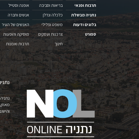
תרבות ופנאי
בריאות וסביבה
אופנה וסטייל
נתניה מבשלת
כלכלה ונדלן
אנשים וחברה
בלוגים ודעות
משפט ופלילי
האנשים של העיר
ספורט
צרכנות ועסקים
מוסיקה והופעות
חינוך
תרבות ואמנות
נתניה
נתניה 
מאוזן,
והישובים 