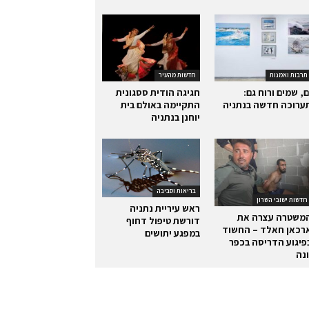
תרבות ואמנות
חדשות מהעיר
ם, שמים ורוח גם:
חגיגה הודית ססגונית
ערוכה חדשה בנתניה
התקיימה באולם בית
יוחנן בנתניה
בריאות וסביבה
חדשות ישובי השרון
ראש עיריית נתניה
משטרה עצרה את
דורשת טיפול דחוף
רכאן חאלד – החשוד
במפגע יתושים
פיגוע הדריסה בכפר
ונה