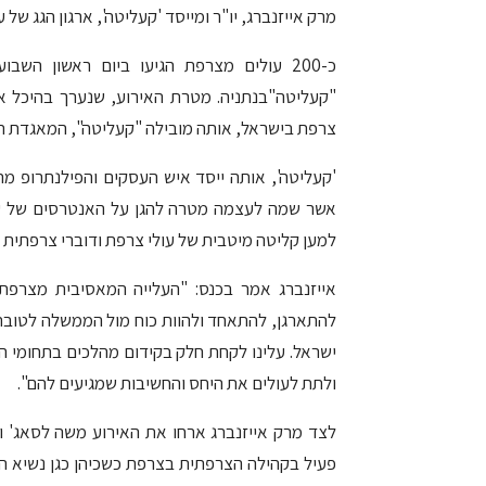
מרק אייזנברג, יו"ר ומייסד 'קעליטה', ארגון הגג של
כ-200 עולים מצרפת הגיעו ביום ראשון הש
"קעליטה"בנתניה. מטרת האירוע, שנערך בהיכל אית
צרפת בישראל, אותה מובילה "קעליטה", המאגדת תחתיה 31 עמותות אשר פועלות בשטח למע
'קעליטה', אותה ייסד איש העסקים והפילנתרופ מר
אשר שמה לעצמה מטרה להגן על האנטרסים של עו
למען קליטה מיטבית של עולי צרפת ודוברי צרפתית בת
אייזנברג אמר בכנס: "העלייה המאסיבית מצרפת 
להתארגן, להתאחד ולהוות כוח מול הממשלה לטובת
ישראל. עלינו לקחת חלק בקידום מהלכים בתחומי ה
ולתת לעולים את היחס והחשיבות שמגיעים להם".
לצד מרק אייזנברג ארחו את האירוע משה לסאג' וס
פעיל בקהילה הצרפתית בצרפת כשכיהן כגן נשיא הקו