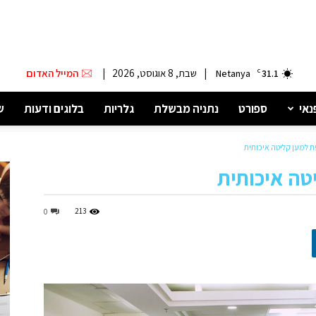
|
שבת, 8 אוגוסט, 2026
|
המייל האדום
Netanya
C
31.1
נאי
ספורט
נתניה מבשלת
גלריות
בלוגים ודעות
ש
ת למען קליטה איכותית
טה איכותית
213
0