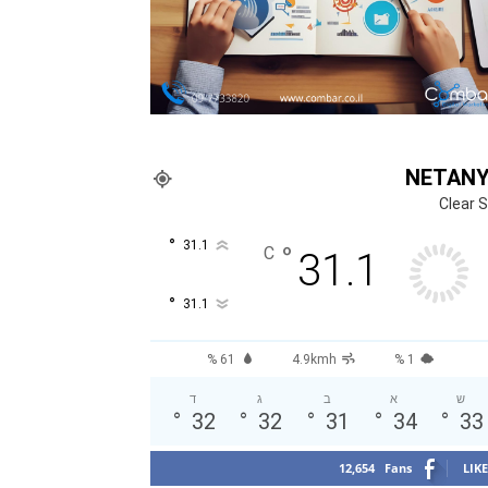
NETAN
Clear 
°
31.1
°
C
31.1
°
31.1
61 %
4.9kmh
1 %
ש
א
ב
ג
ד
°
32
°
32
°
31
°
34
°
33
12,654
Fans
LIKE