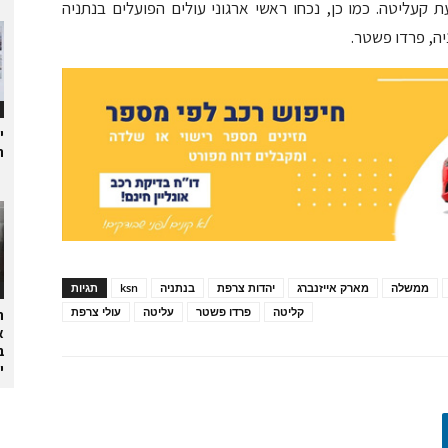
 קעליטה. כמו כן, נכחו ראשי ארגוני עולים הפועלים בנתניה
יה, פרדו פשטר.
י
ת
ממשלה
מארק אייזנברג
יהדות צרפת
בנתניה
ksn
תגיות
קליטה
פרדו פשטר
עליטה
עולי צרפת
ה
א
ב
י