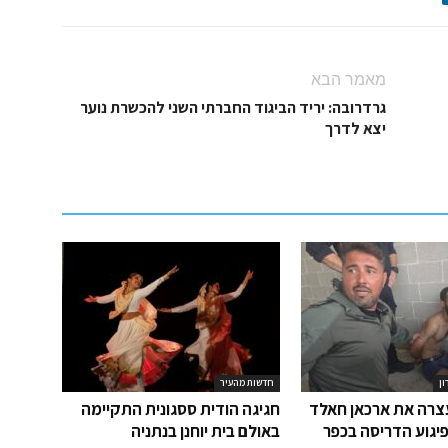
מאמר הבא
גרדרובה: יריד הביגוד החברתי השני להכשרת נוער
יצא לדרך
ון
חדשות מהעיר
רה את ארכאן חאלד
חגיגה הודית ססגונית התקיימה
יגוע הדריסה בכפר
באולם בית יוחנן בנתניה