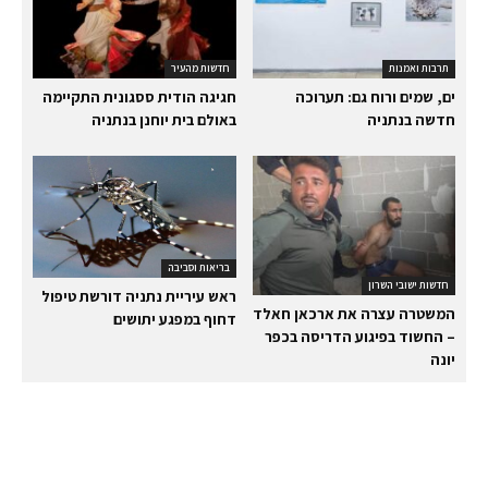
תרבות ואמנות
חדשות מהעיר
ים, שמים ורוח גם: תערוכה
חגיגה הודית ססגונית התקיימה
חדשה בנתניה
באולם בית יוחנן בנתניה
בריאות וסביבה
חדשות ישובי השרון
ראש עיריית נתניה דורשת טיפול
המשטרה עצרה את ארכאן חאלד
דחוף במפגע יתושים
– החשוד בפיגוע הדריסה בכפר
יונה