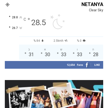
NETANYA
Clear Sky
°
28.8
°
C
28.5
°
26.7
84 %
2.5kmh
0 %
ה
ו
ש
א
ב
°
31
°
30
°
33
°
33
°
28
12,654
Fans
LIKE