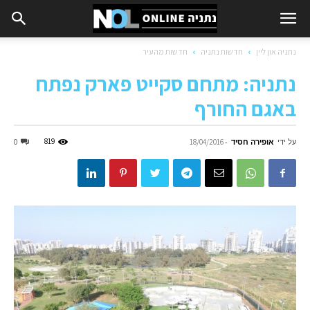
נתניה און ליין
חדשות נתניה
חדשות מהעיר
נתניה: מתחם סקייט פארק נפתח
באגם החורף
על ידי
אופירה חסיד
-
819
0
18/04/2016