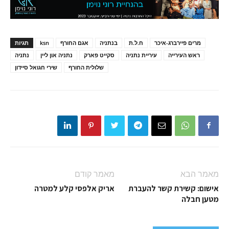
מרים פיירברג-איכר
ח.ל.ת
בנתניה
אגם החורף
ksn
תגיות
ראש העירייה
עיריית נתניה
סקייט פארק
נתניה און ליין
נתניה
שלולית החורף
שירי חגואל סיידון
מאמר הבא
מאמר קודם
אישום: קשירת קשר להעברת
אריק אלפסי קלע למטרה
מטען חבלה