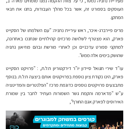
מעיריית נתניה נמסר, כי על צוות ההקמה נמנו מומחים מארה"ב,
העוסקים בספורט זה, אשר בכל מהלך העבודות, בחנו את תנאי
המתקן.
מרים פיירברג-איכר, ראש עיריית נתניה: "עם השלמתו של הסקייט
פארק, הוא מצטרף לשלושה מרכזים קהילתיים שנחנכו באחרונה,
למתקני ספורט עדכניים וכן לאתרי מורשת ובהם מוזיאון נתניה
שהושק בימים אלה ממש".
עו"ד שירי חגואל סיידון יו"ר דירקטוריון ח.ל.ת, : "פרויקט הסקייט
פארק, הינו נקודת ציון נוספת בפרויקטים אותם ביצעה ח.ל.ת. בנוסף
מתבצעים פרויקטים נוספים כדוגמת מרכז "הפלנטריום והמדיטציה
ע"ש "מדארמה והקמת גשר השמורות העתיד לחבר בין שמורת
האירוסים לפארק אגם החורף",