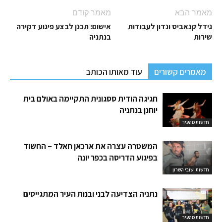
מאמר הבא
מאמר קודם
גידל קנאביס ונדון לעבודות
אישום: תכנן לבצע פיגוע דקירה
שירות
בנתניה
מאמרים קשורים
עוד מאותו הכותב
חגיגה הודית ססגונית התקיימה באולם בית
יוחנן בנתניה
חדשות מהעיר
המשטרה עצרה את ארכאן חאלד – החשוד
בפיגוע הדריסה בכפר יונה
חדשות ישובי השרון
נתניה הצדיעה לבני ובנות העיר המתגייסים
חדשות מהעיר