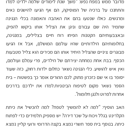
מדובר ממש במפח נפש: "משך שנת לימודים שלמה ילדינו למדו
והתחנכו על ברכיה של המוסיקה, הם אף הגיעו להישגים נאים
ומרגשים. כאלו שנטעו בהם את האהבה והאמונה בכלי הנגינה
שתמיד היה שם עבורם וניגן את הצליל אותו ביקשו להפיק.
ובאצבעותיהם הקטנות הפיחו רוח חיים בצלילים, במנגינה,
בחלומותיהם הילדותיים שהיו עולמם המושלם, אבל אז הגיעו
מבוגרים ציניים שהצליל היחיד אותו הם מכירים הוא צליל מטבעות
הכסף. בבת אחת נמחתה יצירתם של הילדים, פרי עמלם ועולמם,
ואין איש להושיע. כלי הנגינה נשאר כחלום ילדות רחוק, כזה שעוד
יסופר בו אי שם כזכרון מתוק. לכם ההורים אומר כך בפשטות – בית
הספר נשאר מקום לטיפוח הבינוניות.למדו את ילדכם בדרכים
אחרות לפרוט ולנגן חלומות".
האב הוסיף: "למה לא להמשיך לטפח? למה להכשיל את כיתת
הקלרינט בגלל ויכוח על שכר דירה? יש מספיק תלמידים כדי לפתוח
כיתה. בנוסף בית ספר תשרי נמצא בקצה הדרומי ורועי קליין נמצא