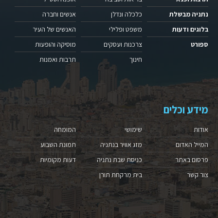
נתניה מבשלת
כלכלה ונדלן
אנשים וחברה
בלוגים ודעות
משפט ופלילי
האנשים של העיר
ספורט
צרכנות ועסקים
מוסיקה והופעות
חינוך
תרבות ואמנות
מידע וכלים
אודות
שימושי
המומחה
המייל האדום
מזג אוויר בנתניה
תמונת השבוע
פרסום באתר
כניסת שבת נתניה
דעות מקומיות
צור קשר
בית מרקחת תורן