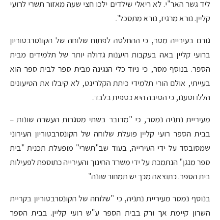
ליד גשר האר"י. לא ריאלי שילדים ילכו חצי שעה מאזור תשרי לרועי
קליין. נורא מרגיז, נורא מתסכל".
גורם בעירייה מסר, כי ההחלטה לפתוח שלוחה של הקונסרבטוריון
ברועי קליין באה בעקבות היענות גדולה יותר של תלמידים מבית
הספר. בנוסף מסר, כי ניוד כלי הנגינה מבית ספר לבית ספר הוא
בעייתי, אולם הורי תלמידי כיתת הקלרינט, לא קיבלו את הטיעונים
הללו וטענו, כי הסיבה היא כספית בלבד.
מעיריית נתניה נמסר, כי "מדובר בשתי מסגרות העשרה שונות –
בבית הספר רועי קליין פועלת שלוחה של הקונסרבטוריון העירוני
שמסובסד על ידי העירייה, בעוד שב"תשרי" מופעלת תכנית "בית
ספר מנגן" הנתמכת על ידי משרד החינוך והעירייה כתוספת לפעילות
בית הספר. כתוצאה מכך יש תמחור שונה"
בנוסף נמסר מעיריית נתניה, כי "שלוחה של הקונסרבטוריון בקריית
השרון קיימת אך ורק בבית הספר ע"ש רועי קליין. בבית הספר