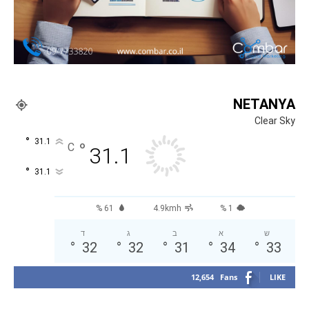
NETANYA
Clear Sky
°
31.1
°
C
31.1
°
31.1
61 %
4.9kmh
1 %
ש
א
ב
ג
ד
°
32
°
32
°
31
°
34
°
33
12,654
Fans
LIKE