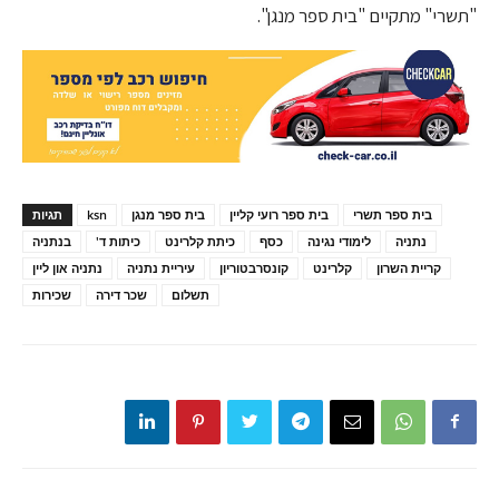
"תשרי" מתקיים "בית ספר מנגן".
בית ספר תשרי
בית ספר רועי קליין
בית ספר מנגן
ksn
תגיות
נתניה
לימודי נגינה
כסף
כיתת קלרינט
כיתות ד'
בנתניה
קריית השרון
קלרינט
קונסרבטוריון
עיריית נתניה
נתניה און ליין
תשלום
שכר דירה
שכירות