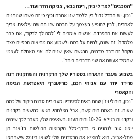
"המכבים" לצד לי בירן, רינת גבאי, צביקה הדר ועוד…
"נכון. יש הבדל גדול בין ללמד שזו אהבה וכיף כי זה משהו שנותנים
לאחרים, לבין להופיע בעצמך על הבמה שזו תחושה עילאית. צריך
לעשות את ההפרדה. אנשים אומרים לי 'למה לך לרקוד, את כבר
מלמדת'. זה שונה, להיות על במה ולשמוע את מחיאות הכפיים מצד
הקהל זה דבר מדהים, הרגשה שאין שניה לה. אני מאחלת לעצמי
שתמיד אעשה את שני הדברים ביחד".
בשבוע שעבר התארחו בסטודיו שלך הרקדנית והשחקנית דנה
פרידר יחד עם אביחי חכם, כוריאוגרף תיאטראות הבימה
והקאמרי
"נכון, היה לי ויז'ן שהם באים לסטודיו ומעבירים סדנת ריקוד של כמה
שעות. זה באמת היה קשה, אבל הצלחתי. הגיעו כתשעים רקדנים
ורקדניות בגילאי 10-26 והיה תענוג. השאיפה שלי, מעבר לכך שיהיה
ייצוג טוב לנתניה כי בדרך-כלל הקבוצות הבולטות בז'אנר הן
מתל-אביב, היא להוציא את הרקדנים שלי לשואו ביזנס: שישתתפו