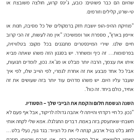
שהיום הם כבר פשוטים: כובע, ג'ינס קרוע, חולצה משובצת או
טי-שרט, קלילים וזורמים.
"מוזיקת ההיפ-הופ יושבת חזק ברמקולים של כל מסיבה, חנות או
אייפון בארץ", מספרת אור וממשיכה: "אין מה לעשות, זה הכי קרוב
חיים שלנו. שירי המיינסטרים מתנגנים בכל מקום: בטלוויזיה,
בפרסומות… זה כיף ומשחרר. יש בסגנון הזה משהו שאתה מביא
איתו את עצמך, הרבה יותר מבלט או מג'אז. נכון, לומדים תנועות,
אבל כל אחד מבצע את זה אחרת לגמרי, לפי הוייב שלו, לפי איך
שעבר עליו היום. יש משהו מדהים עוד יותר בזה שעושים את זה
אחיד, כולם ביחד. זה כוח".
השנה הגשמת חלום והקמת את הבייבי שלך – הסטודיו.
"נכון. כל חיי רקדתי והייתה לי אהבה גדולה לריקוד, אבל אף פעם לא
חשבתי שאתעסק בזה באמת. דברים התגלגלו. אמא שלי לקחה אותי
לחוג בלט בגיל ארבע, קנתה לי את כל הציוד: בגד גוף, נעלי בלט…
נשמע קלישאתי, אבל התאהבתי בזה. אני זוכרת שהייתי חוזרת