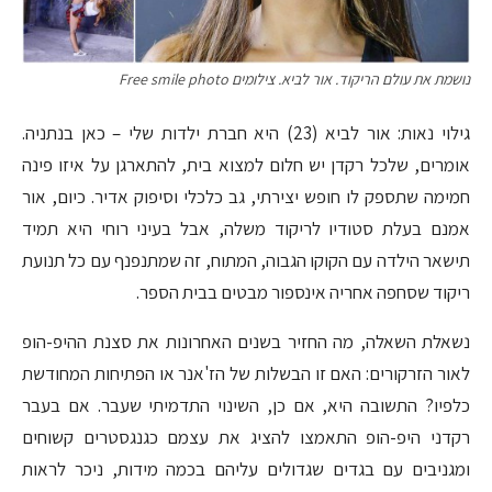
נושמת את עולם הריקוד. אור לביא. צילומים Free smile photo
גילוי נאות: אור לביא (23) היא חברת ילדות שלי – כאן בנתניה.
אומרים, שלכל רקדן יש חלום למצוא בית, להתארגן על איזו פינה
חמימה שתספק לו חופש יצירתי, גב כלכלי וסיפוק אדיר. כיום, אור
אמנם בעלת סטודיו לריקוד משלה, אבל בעיני רוחי היא תמיד
תישאר הילדה עם הקוקו הגבוה, המתוח, זה שמתנפנף עם כל תנועת
ריקוד שסחפה אחריה אינספור מבטים בבית הספר.
נשאלת השאלה, מה החזיר בשנים האחרונות את סצנת ההיפ-הופ
לאור הזרקורים: האם זו הבשלות של הז'אנר או הפתיחות המחודשת
כלפיו? התשובה היא, אם כן, השינוי התדמיתי שעבר. אם בעבר
רקדני היפ-הופ התאמצו להציג את עצמם כגנגסטרים קשוחים
ומגניבים עם בגדים שגדולים עליהם בכמה מידות, ניכר לראות