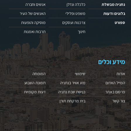
נתניה מבשלת
כלכלה ונדלן
אנשים וחברה
בלוגים ודעות
משפט ופלילי
האנשים של העיר
ספורט
צרכנות ועסקים
מוסיקה והופעות
חינוך
תרבות ואמנות
מידע וכלים
אודות
שימושי
המומחה
המייל האדום
מזג אוויר בנתניה
תמונת השבוע
פרסום באתר
כניסת שבת נתניה
דעות מקומיות
צור קשר
בית מרקחת תורן