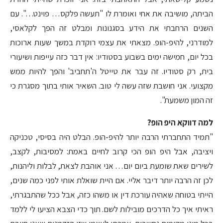
הביתה, מושיבה את אחי ואומרת לו "תעשה פלקס… פוינט…". עם
השנים הרחבתי את הידע בסגנונות ומבלט זה הפך לקלאסי,
למודרני, להיפ-הופ. מצאתי את עצמי רוקדת במשך שעות ארוכות
בכל יום, חמישה ימים בשבוע בסטודיו: אין דבר כזה עייפות ושיעורי
בית, רק סטודיו. זה עבר את טייטל ה'תחביב' והפך להיות ממש
מקצועי. אני חושבת שזה עשה לי טוב. השאיר אותי בתוך מסגרת כי
זה המון משמעת".
למה דווקא היפ הופ?
"תמיד התחברתי הרבה יותר להיפ-הופ. הבלט היה בסיסי, טכניקה
ויציבה, אבל היפ הופ הכי קרוב לחיים באמת: למסיבות, לקצב,
לשירים שאת שומעת ביום יום… אני אוהבת לצאת, לבלות וליהנות,
לכן זה הרבה יותר דיבר אליי. אם היית שואלת אותי לפני כמה שנים,
הייתי בטוחה שאהיה עורכת דין או משהו כזה, אבל ככל שהתבגרתי,
ראיתי איך כל הדרכים מובילות לשם. תוך כדי הצבא הציעו לי ללמד