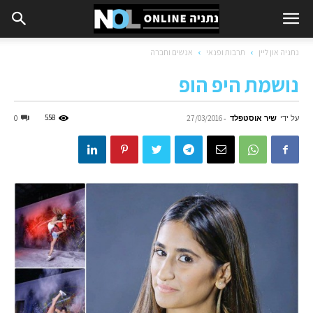
נתניה און ליין
תרבות ופנאי
אנשים וחברה
נושמת היפ הופ
על ידי
שיר אוסטפלד
-
558
0
27/03/2016