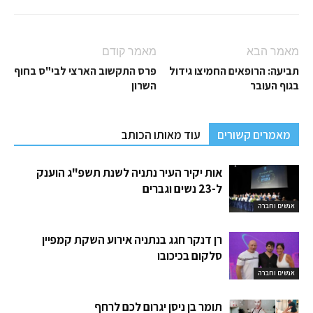
מאמר הבא
מאמר קודם
תביעה: הרופאים החמיצו גידול
פרס התקשוב הארצי לבי"ס בחוף
בגוף העובר
השרון
מאמרים קשורים
עוד מאותו הכותב
אות יקיר העיר נתניה לשנת תשפ"ג הוענק
ל-23 נשים וגברים
אנשים וחברה
רן דנקר חגג בנתניה אירוע השקת קמפיין
סלקום בכיכובו
אנשים וחברה
תומר בן ניסן יגרום לכם לרחף