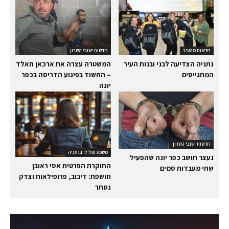
חדשות מהעיר
חדשות ישובי השרון
נתניה הצדיעה לבני ובנות העיר
המשטרה עצרה את ארכאן חאלד
המתגייסים
– החשוד בפיגוע הדריסה בכפר
יונה
חדשות ישובי השרון
משפט ופלילי בנתניה
נעצר תושב כפר יונה שהפעיל
החוקרת הפרטית אסי ראובן
שתי מעבדות סמים
חושפת: דיבוב, פרופילאות וצדק
נסתר