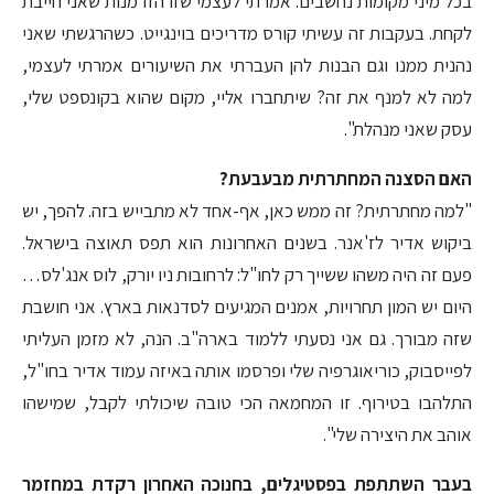
בכל מיני מקומות נחשבים. אמרתי לעצמי שזו הזדמנות שאני חייבת
לקחת. בעקבות זה עשיתי קורס מדריכים בוינגייט. כשהרגשתי שאני
נהנית ממנו וגם הבנות להן העברתי את השיעורים אמרתי לעצמי,
למה לא למנף את זה? שיתחברו אליי, מקום שהוא בקונספט שלי,
עסק שאני מנהלת".
האם הסצנה המחתרתית מבעבעת?
"למה מחתרתית? זה ממש כאן, אף-אחד לא מתבייש בזה. להפך, יש
ביקוש אדיר לז'אנר. בשנים האחרונות הוא תפס תאוצה בישראל.
פעם זה היה משהו ששייך רק לחו"ל: לרחובות ניו יורק, לוס אנג'לס…
היום יש המון תחרויות, אמנים המגיעים לסדנאות בארץ. אני חושבת
שזה מבורך. גם אני נסעתי ללמוד בארה"ב. הנה, לא מזמן העליתי
לפייסבוק, כוריאוגרפיה שלי ופרסמו אותה באיזה עמוד אדיר בחו"ל,
התלהבו בטירוף. זו המחמאה הכי טובה שיכולתי לקבל, שמישהו
אוהב את היצירה שלי".
בעבר השתתפת בפסטיגלים, בחנוכה האחרון רקדת במחזמר