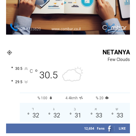
NETANYA
Few Clouds
°
30.5
°
C
30.5
°
29.5
100 %
4.4kmh
20 %
ש
א
ב
ג
ד
°
32
°
32
°
31
°
33
°
33
12,654
Fans
LIKE