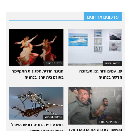
עדכונים אחרונים
תרבות ואמנות
חדשות מהעיר
ים, שמים ורוח גם: תערוכה
חגיגה הודית ססגונית התקיימה
חדשה בנתניה
באולם בית יוחנן בנתניה
בריאות וסביבה
חדשות ישובי השרון
ראש עיריית נתניה דורשת טיפול
המשטרה עצרה את ארכאן חאלד
דחוף במפגע יתושים