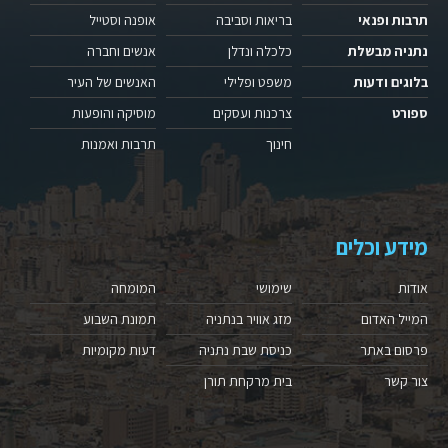
תרבות ופנאי
בריאות וסביבה
אופנה וסטייל
נתניה מבשלת
כלכלה ונדלן
אנשים וחברה
בלוגים ודעות
משפט ופלילי
האנשים של העיר
ספורט
צרכנות ועסקים
מוסיקה והופעות
חינוך
תרבות ואמנות
מידע וכלים
אודות
שימושי
המומחה
המייל האדום
מזג אוויר בנתניה
תמונת השבוע
פרסום באתר
כניסת שבת נתניה
דעות מקומיות
צור קשר
בית מרקחת תורן