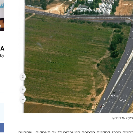
YA
Sky
עם גורודצקי
 פרסמה מכרז להקמת הרמפה המערבית לגשר האחדות, שתהווה