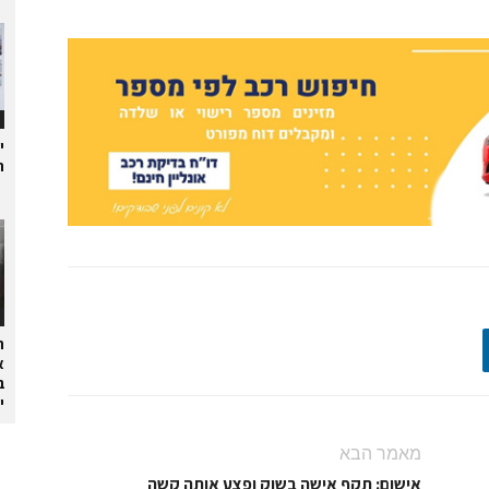
י
ת
ה
א
ב
י
מאמר הבא
אישום: תקף אישה בשוק ופצע אותה קשה