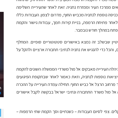
ים ממרכז העיר וממזרח נתניה. זאת לאחר שהעירייה השלימה
יסה נוספת לנתניה מכביש החוף, מדרום לצפון. העבודות כללו
לם לאחר פתיחת הרמפה, בניית קירות תמך, עבודות גישור והקמת
יפתח במהלך חודש נובמבר.
יין שבשלב זה נמצא באישורים סטטוטוריים סופיים. המחלף
ם, והכל כדי להנגיש את נתניה לנתיבי תחבורה ארציים ולהקל על
 ניהלה העירייה מאבקים אל מול משרדי הממשלה השונים להקמת
יציאות נוספות לנתניה, וזאת כאמור לאחר שבתקופת הפיגועים
מרחוב הרצל אל כביש החוף. תחילה עמדה העירייה על ההכרה
 אל מול משרד התחבורה ונתיבי ישראל בבקשה לקבל אישורים
ומדן העבודות יגיע לכ-38 מיליון שקלים. צפי לסיום העבודות – כשנתיים וסך הקמת שתי הרמפות –