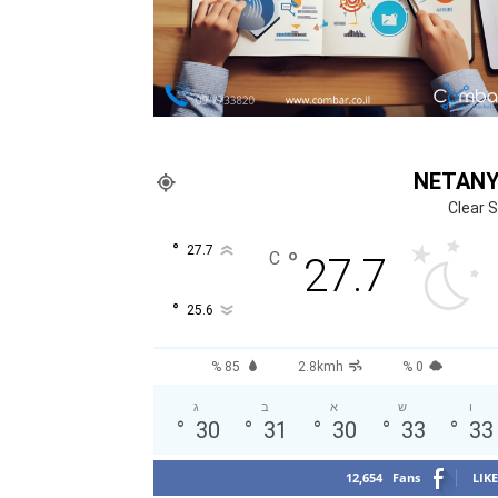
NETAN
Clear 
°
27.7
°
C
27.7
°
25.6
85 %
2.8kmh
0 %
ו
ש
א
ב
ג
°
30
°
31
°
30
°
33
°
33
12,654
Fans
LIKE