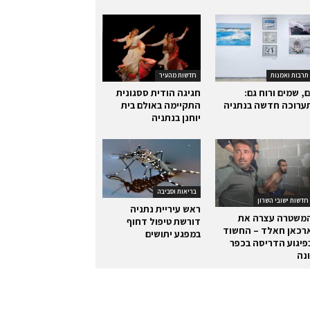
תרבות ואמנות
חדשות מהעיר
ם, שמים ורוח גם:
חגיגה הודית ססגונית
ערוכה חדשה בנתניה
התקיימה באולם בית
יוחנן בנתניה
בריאות וסביבה
חדשות ישובי השרון
ראש עיריית נתניה
משטרה עצרה את
דורשת טיפול דחוף
רכאן חאלד – החשוד
במפגע יתושים
פיגוע הדריסה בכפר
ונה