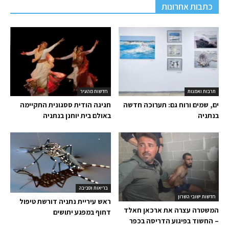
כתבות אחרונות
תרבות ואמנות
חדשות מהעיר
ים, שמים ורוח גם: תערוכה חדשה
חגיגה הודית ססגונית התקיימה
בנתניה
באולם בית יוחנן בנתניה
בריאות וסביבה
חדשות ישובי השרון
ראש עיריית נתניה דורשת טיפול
המשטרה עצרה את ארכאן חאלד
דחוף במפגע יתושים
– החשוד בפיגוע הדריסה בכפר