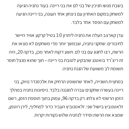
בשבת פגשו חניכין של בני לם את בני ריינה. בעוד נתניה הגיעה
למשחק במקום האחרון עם ניצחון אחד העונה, בני ריינה הגיעה
למשחק עם הפסד אחד בלבד.
עדן קארצב העלה את נתניה ליתרון 1:0 בטיל קרקע אוויר היישר
לחיבורים. שחקני נתניה, שבמשך יותר מדי משחקים לא מצאו את
הרשת, רצו לחגוג עם בני לם. תשע דקות לאחר מכן, בדקה 20, היה
זה ריצ'רד בואטנג שהבקיע לטובת בני ריינה – תוך שהוא מנצל חוסר
תשומת לב משוועת של הגנת נתניה.
במחצית השנייה, לאחר שהשופט הרחיק את אלכסנדר נויוק, בני
ריינה בעשרה שחקנים עברה למגננה בלבד. ניסיונות נתניה במהלך
הזמן הרשמי לא צלחו. רק בדקה 96, עמוק בתוך תוספת הזמן, רשם
זלאטנוביץ בישול שני. זלאטנוביץ העביר כדור למחליף, לירן רוטמן,
שמצא את הרשת וסידר לנתניה שלוש נקודות יקרות.