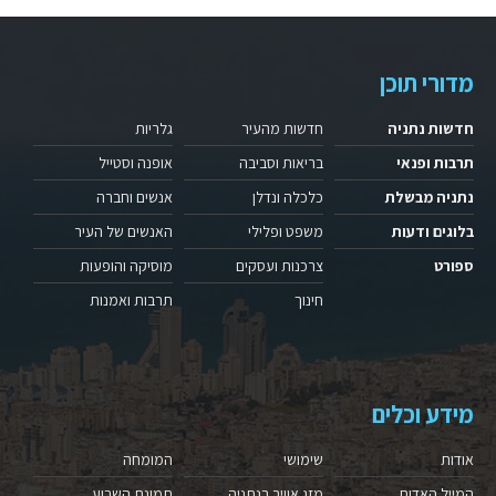
מדורי תוכן
חדשות נתניה
חדשות מהעיר
גלריות
תרבות ופנאי
בריאות וסביבה
אופנה וסטייל
נתניה מבשלת
כלכלה ונדלן
אנשים וחברה
בלוגים ודעות
משפט ופלילי
האנשים של העיר
ספורט
צרכנות ועסקים
מוסיקה והופעות
חינוך
תרבות ואמנות
מידע וכלים
אודות
שימושי
המומחה
המייל האדום
מזג אוויר בנתניה
תמונת השבוע