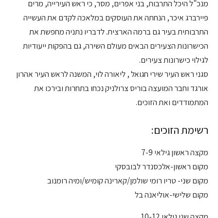
מנכ"ל היכל התרבות, בני אפרים, מסר, כי ראש העירייה, מרים
פיירברג איכר, הנחתה את העוסקים במלאכה לקדם את העשייה
התרבותית בעיר גם ברמה הארצית. לדבריו נתניה מחפשת את
הכישרונות הצעירים הבאים מעולם השירה, גם בהפקות ייעודיות
לגילוי כישרונות צעירים.
סגני ראש העיר שירי חגואל , ליאורה לוי, המשנה לראש העיר אהרון
אורגד וחבר המועצה בוריס צרולניק נכחו בתחרות ובירכו את
המתמודדים ואת הזוכים.
רשימת הזוכים:
מקצה ראשון גילאי 7-9
מקום ראשון-אלכסנדר לבובסקי
מקום שני- טריו רומי שולמן/קארינה קומיש/ומיה רומנוב
מקום שלישי-אוליאנה בל
מקצה שני גילאי 10-12