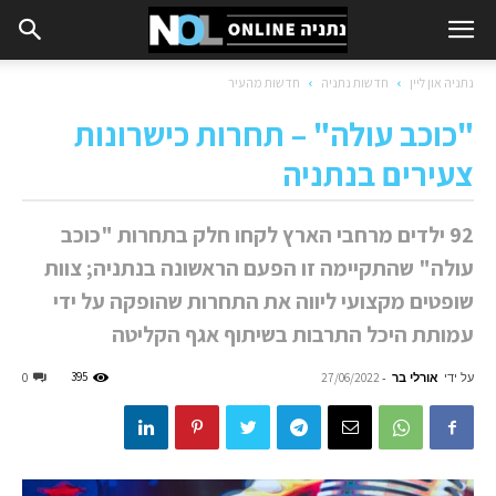
נתניה און ליין
חדשות נתניה
חדשות מהעיר
"כוכב עולה" – תחרות כישרונות
צעירים בנתניה
92 ילדים מרחבי הארץ לקחו חלק בתחרות "כוכב
עולה" שהתקיימה זו הפעם הראשונה בנתניה; צוות
שופטים מקצועי ליווה את התחרות שהופקה על ידי
עמותת היכל התרבות בשיתוף אגף הקליטה
על ידי
אורלי בר
-
395
0
27/06/2022