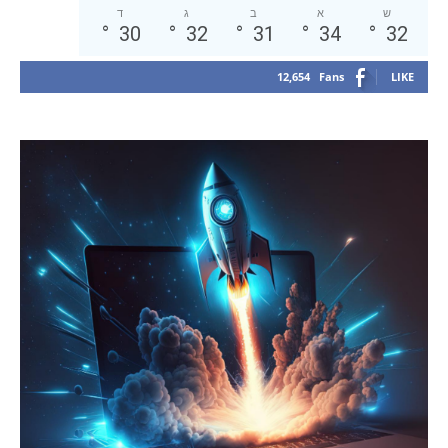
ש
א
ב
ג
ד
°
30
°
32
°
31
°
34
°
32
12,654
Fans
LIKE