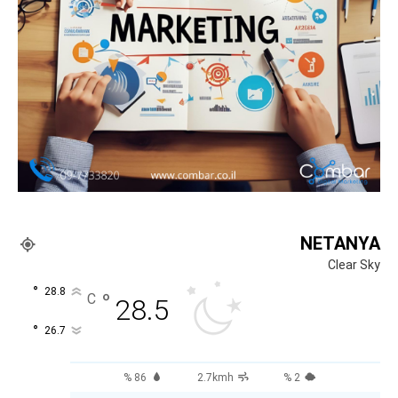
NETANYA
Clear Sky
°
28.8
°
C
28.5
°
26.7
86 %
2.7kmh
2 %