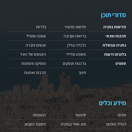
מדורי תוכן
חדשות נתניה
חדשות מהעיר
גלריות
תרבות ופנאי
בריאות וסביבה
אופנה וסטייל
נתניה מבשלת
כלכלה ונדלן
אנשים וחברה
בלוגים ודעות
משפט ופלילי
האנשים של העיר
ספורט
צרכנות ועסקים
מוסיקה והופעות
חינוך
תרבות ואמנות
מידע וכלים
אודות
שימושי
המומחה
המייל האדום
מזג אוויר בנתניה
תמונת השבוע