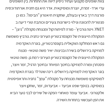
צוות שופטים מקצועי ועתיר ניסיון ליווה את התחרות. בין השופטים
עדי ארד- זמרת, יוצרת ומוסיקאית. אדר היא גם חזנית אורתודוכסית
פורצת דרך בארץ ובעולם, שחקנית תיאטרון "הבימה". כמו כן
מנטורית להכוונה וגילוי כישרונות צעירים וכותבת טורי דיעה ב
YNET. ויטה גורביץ'- מורה לפיתוח קול ומנצחת מקהלת "ניצן" –
המקהלה הייצוגית של הקונסרבטוריון העירוני נתניה. גורביץ משמשת
גם ראש המחלקה הווקאלית בקונסרבטוריון, בוגרת האקדמיה
למוזיקה בירושלים בשירה ובניצוח. יאיר משה טוטאי- מנצח
המקהלה הייצוגית של הקונסרבטוריון העירוני רמת גן. משה טוטאי
פסנתרן ומורה למוזיקה בחינוך המיוחד ובחינוך הרגיל, זמר ויוצר,
בוגר האקדמיה למוזיקה בירושלים. רינה שטדלר בוגרת האקדמיה
למוסיקהץ משמשת מנצחת על מקהלת "עמך" נתניה ותראפיסטית
במוסיקה. בנוסף שפט אביעד – אביעדוס, זמר ,שחקן ויוצר
אלקטרוני . אביעד עומד מאחורי הפקה של שירים לבני נוער הביא
את הפן העכשווי בתחרות השירה.