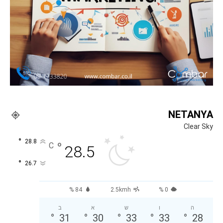
NETANYA
Clear Sky
°
28.8
°
C
28.5
°
26.7
84 %
2.5kmh
0 %
ה
ו
ש
א
ב
°
31
°
30
°
33
°
33
°
28