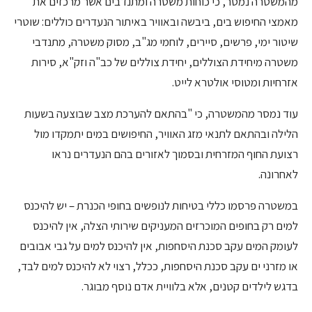
מהמשטרה נמסר, כי כוחות משטרה ומתנדבים אשר מרכזים את
מאמצי החיפוש בים, ביבשה ובאוויר באיתור הנעדרים כוללים: שוטרי
שיטור ימי, פרשים, סיירים, לוחמי מג"ב, מסוק משטרה, מתנדבי
משטרה מיחידת הצוללים, יחידת צוללים של כב"ה וזק"א, סירות
אזרחיות ומטוסי אולטרא לייט.
עוד נמסר מהמשטרה, כי "בהתאם להערכת מצב שבוצעה בשעות
הלילה ובהתאם לתנאי מזג האוויר, החיפושים במים יתמקדו מול
רצועת החוף המזרחית ובסמוך לאזורים בהם הנעדרים נראו
לאחרונה.
במשטרה פרסמו כללי בטיחות לנופשים בחופי הכנרת – יש להיכנס
למים רק בחופים המוכרזים המעניקים שירותי הצלה, אין להיכנס
לעומק המים עקב סכנת היסחפות, אין להיכנס למים על גבי אבובים
או מזרני ים עקב סכנת היסחפות, ככלל, רצוי לא להיכנס למים לבד,
בדגש לילדים קטנים, אלא בלוויית אדם נוסף מבוגר.