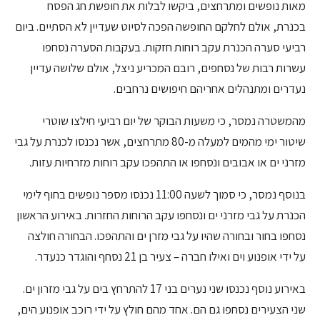
מאות נופשים ומתרחצים, ביקשו לבלות את חופשת חג הפסח
בכנרת, אולם לחלקם החופשה הפכה לסיוט שעדיין לא הסתיים. ביום
רביעי סערה הכנרת עקב רוחות חזקות. בעקבות הסערה נסחפו
עשרות רבות של נסחפים, רובם המכריע ניצל, אולם שלושה עדיין
נעדרים ומתנהלים אחריהם חיפושים נרחבים.
מהמשטרה נמסר, כי משעות הבוקר של יום רביעי חילצו שוטרי
שיטור ימי מהמים למעלה מ-80 מתרחצים, אשר נכנסו לכנרת על גבי
מזרני ים או אבובים ונסחפו או התהפכו עקב רוחות מזרחיות עזות.
בנוסף נמסר, כי סמוך לשעה 11:00 נכנסו מספר נופשים בחוף לימי
הכנרת על גבי מזרני ים ונסחפו עקב הרוחות החזרות. באירוע הראשון
נסחפו בחור ובחורה שהיו על גבי מזרן ים והתהפכו. הבחורה חולצה
על ידי אופנוע וים ואילו חברה – צעיר בן 21 נסחף והוגדר כנעדר.
באירוע נוסף נכנסו שני נערים בני 17 להתרחץ בים על גבי מזרון ים.
שני הצעירים נסחפו גם הם. אחד מהם חולץ על ידי רוכב אופנוע הים,