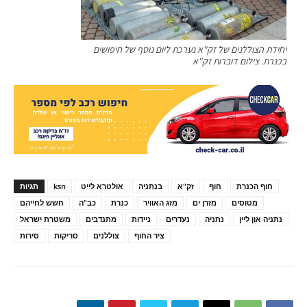
יחידת הצוללנים של זק"א נערכת ליום נוסף של חיפושים
בכנרת. צילום דוברות זק"א
חוף הכנרת
חוף
זק"א
בנתניה
אולטרא לייט
ksn
תגיות
מטוסים
מזרן ים
מזג האוויר
כנרת
כב"ה
חשש לחייהם
נתניה און ליין
נתניה
נעדרים
ניידות
מתנדבים
משטרת ישראל
ציר החוף
צוללנים
סריקות
סירות