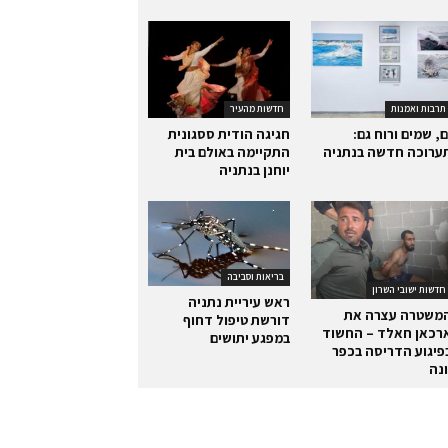
תרבות ואמנות
חדשות מהעיר
ם, שמים ורוח גם:
חגיגה הודית ססגונית
ערוכה חדשה בנתניה
התקיימה באולם בית
יוחנן בנתניה
בריאות וסביבה
חדשות ישובי השרון
ראש עיריית נתניה
משטרה עצרה את
דורשת טיפול דחוף
רכאן חאלד – החשוד
במפגע יתושים
פיגוע הדריסה בכפר
ונה