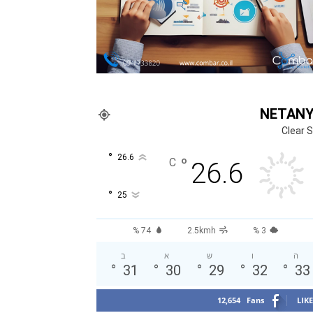
NETAN
Clear 
°
26.6
°
C
26.6
°
25
74 %
2.5kmh
3 %
ה
ו
ש
א
ב
°
31
°
30
°
29
°
32
°
33
12,654
Fans
LIKE