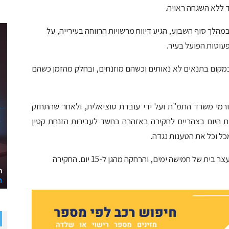
 ללא השגחה ראויה.
ך סוף השבוע, הגיע דיווח מרשויות הרווחה בעירייה, על
עוטות הפועל בעיר.
במקום בתנאים לא נאותים וכשהם מוזנחים, ובחלק מהזמן כשהם
רמי משרד התמ"ת ועל ידי עובדת סוציאלית, ולאחר שהתחזק
ת היום בצהריים לחקירה באזהרה בחשד לעבירות הזנחת קטין
ל וכל את הטענות נגדה.
לפני זמן קצר, בסיום חקירתה, שוחררה החשודה למעצר בית של חמישה ימים, והרחקה מהגן ל-15 יום. החקירה