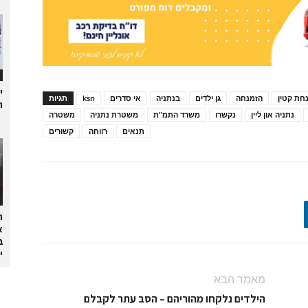
י
חת קטין
הזמנחה
גן ילדים
בנתניה
אי סדרים
ksn
תגיות
ת
נתניה און ליין
נקשרו
משרד התמ"ת
משטרת נתניה
משטרה
תנאים
רווחה
קשורים
ה
א
ב
י
מאמר הבא
הילדים נלקחו מהוריהם – הסב עתר לקבלם