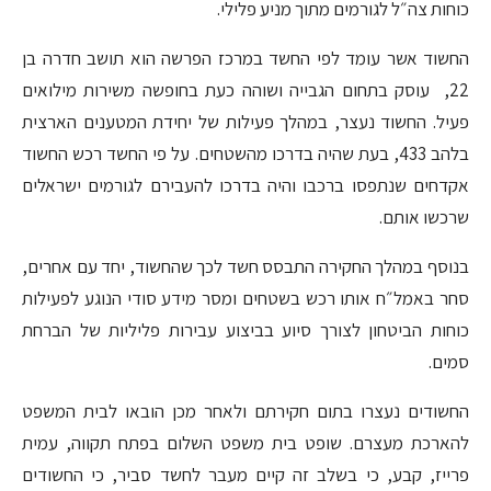
כוחות צה״ל לגורמים מתוך מניע פלילי.
החשוד אשר עומד לפי החשד במרכז הפרשה הוא תושב חדרה בן
22, עוסק בתחום הגבייה ושוהה כעת בחופשה משירות מילואים
פעיל. החשוד נעצר, במהלך פעילות של יחידת המטענים הארצית
בלהב 433, בעת שהיה בדרכו מהשטחים. על פי החשד רכש החשוד
אקדחים שנתפסו ברכבו והיה בדרכו להעבירם לגורמים ישראלים
שרכשו אותם.
בנוסף במהלך החקירה התבסס חשד לכך שהחשוד, יחד עם אחרים,
סחר באמל״ח אותו רכש בשטחים ומסר מידע סודי הנוגע לפעילות
כוחות הביטחון לצורך סיוע בביצוע עבירות פליליות של הברחת
סמים.
החשודים נעצרו בתום חקירתם ולאחר מכן הובאו לבית המשפט
להארכת מעצרם. שופט בית משפט השלום בפתח תקווה, עמית
פרייז, קבע, כי בשלב זה קיים מעבר לחשד סביר, כי החשודים