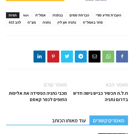
העברת מידע סודי
הברחת סמים
בנתניה
אמל"ח
ksn
תגיות
סחר באמל"ח
נתניה און ליין
נתניה
מצ"ח
להב 433
מאמר הבא
מאמר קודם
ח.ל.ת תכשיר כביש גישה חדש
מכבי נתניה הפסידה את אליפות
בדרום נתניה
החופים לכפר קאסם
מאמרים קשורים
עוד מאותו הכותב