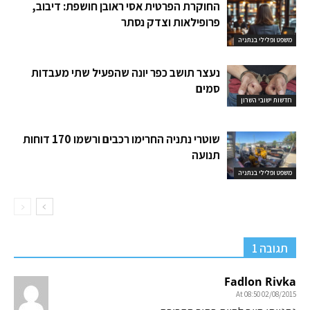
החוקרת הפרטית אסי ראובן חושפת: דיבוב,
פרופילאות וצדק נסתר
משפט ופלילי בנתניה
נעצר תושב כפר יונה שהפעיל שתי מעבדות
סמים
חדשות ישובי השרון
שוטרי נתניה החרימו רכבים ורשמו 170 דוחות
תנועה
משפט ופלילי בנתניה
תגובה 1
Fadlon Rivka
02/08/2015 At 08:50