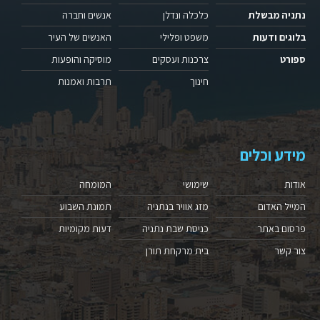
נתניה מבשלת
כלכלה ונדלן
אנשים וחברה
בלוגים ודעות
משפט ופלילי
האנשים של העיר
ספורט
צרכנות ועסקים
מוסיקה והופעות
חינוך
תרבות ואמנות
מידע וכלים
אודות
שימושי
המומחה
המייל האדום
מזג אוויר בנתניה
תמונת השבוע
פרסום באתר
כניסת שבת נתניה
דעות מקומיות
צור קשר
בית מרקחת תורן