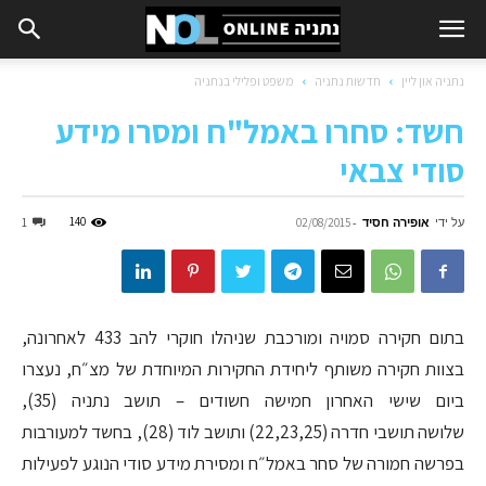
נתניה און ליין
חדשות נתניה
משפט ופלילי בנתניה
חשד: סחרו באמל"ח ומסרו מידע
סודי צבאי
על ידי
אופירה חסיד
-
140
1
02/08/2015
בתום חקירה סמויה ומורכבת שניהלו חוקרי להב 433 לאחרונה,
בצוות חקירה משותף ליחידת החקירות המיוחדת של מצ״ח, נעצרו
ביום שישי האחרון חמישה חשודים – תושב נתניה (35),
שלושה תושבי חדרה (22,23,25) ותושב לוד (28), בחשד למעורבות
בפרשה חמורה של סחר באמל״ח ומסירת מידע סודי הנוגע לפעילות