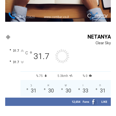
NETANYA
Clear Sky
°
31.7
°
C
31.7
°
31.7
75 %
5.3kmh
0 %
ה
ו
ש
א
ב
°
31
°
30
°
30
°
33
°
31
12,654
Fans
LIKE