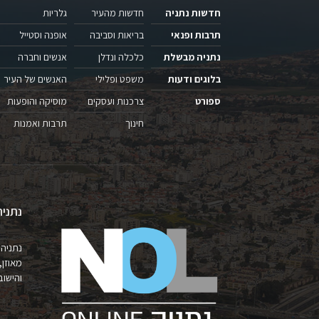
חדשות נתניה
חדשות מהעיר
גלריות
תרבות ופנאי
בריאות וסביבה
אופנה וסטייל
נתניה מבשלת
כלכלה ונדלן
אנשים וחברה
בלוגים ודעות
משפט ופלילי
האנשים של העיר
ספורט
צרכנות ועסקים
מוסיקה והופעות
חינוך
תרבות ואמנות
נתניה
נתניה 
מאוזן,
והישובים 