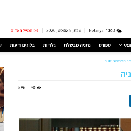
|
שבת, 8 אוגוסט, 2026
|
המייל האדום
Netanya
C
30.5
נאי
ספורט
נתניה מבשלת
גלריות
בלוגים ודעות
ש
 חיסול באזור נתניה
יה
465
0