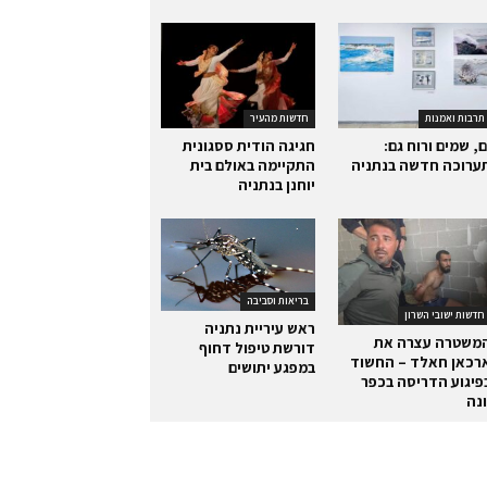
תרבות ואמנות
חדשות מהעיר
ם, שמים ורוח גם:
חגיגה הודית ססגונית
ערוכה חדשה בנתניה
התקיימה באולם בית
יוחנן בנתניה
בריאות וסביבה
חדשות ישובי השרון
ראש עיריית נתניה
משטרה עצרה את
דורשת טיפול דחוף
רכאן חאלד – החשוד
במפגע יתושים
פיגוע הדריסה בכפר
ונה