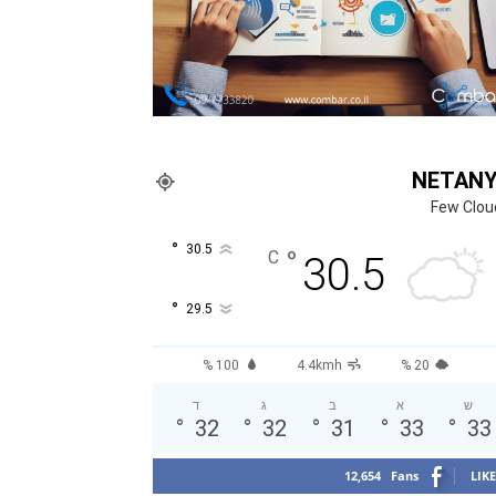
NETAN
Few Clou
°
30.5
°
C
30.5
°
29.5
100 %
4.4kmh
20 %
ש
א
ב
ג
ד
°
32
°
32
°
31
°
33
°
33
12,654
Fans
LIKE