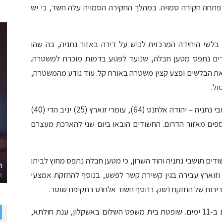
פתחה חקירה סמויה. במהלך החקירה הסמויה עלה חשד, כי יש
בלשי היחידה המרכזית לכיש על דירה באזור נתניה, בה שהו
ים נתפס מטען חבלה, שנועד לפגוע בדמות מוכרת למשטרה.
ת הבלשים ופצע קצין משטרה באורח קל. עוד נודע מהמשטרה,
ול.
במהלך הפשיטה נעצרו שבעה חשודים, שלושה תושבי נתניה – יהודה אלחנט (64), עומרי זוארץ (25) יניב הדי (40)
שודים נוספים מאזור הדרום. החשודים הובאו ביום שני להארכת מעצרם
ים תושבי נתניה והוד השרון, כי מטען חבלה נתפס מחוץ לביתו
זוארץ עבירה בגין קשירת קשר לפשע, בנוסף להחזקת אמצעי
ירות של החזקת נשק. בנוסף חשוד אלחנט בתקיפת שוטר.
המשטרה ביקשה להאריך את מעצרם של החשודים ב-11 ימים. שופטת בית משפט השלום באשקלון, ענת חולתא,