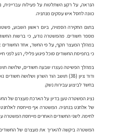
הנראה, על רקע השתלטות על פעילות עבריינית, נ
כוונה לחסל איש עסקים מנתניה.
בתום החקירה הסמויה, ביום ראשון השבוע, פשטו 
מספר חשודים. מהמשטרה נודע, כי ברשות החשוד
במהלך המעצר תקף, על פי החשד, אחד החשודים א
כי בתפיסת החשודים סוכל פיגוע פלילי, רגע לפני חיס
ודוד ציון (38) תושב הוד השרון ושלושה ח
בחשד לביצוע עבירות נשק.
נציג המשטרה טען בדיון על הארכת מעצרם של החשוד
של אלחנט בנתניה. המשטרה אף מייחסת לאלחנט ו
לחימה. לשני החשודים האחרים מייחסת המשטרה עב