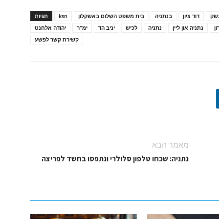
שק
דוד ציון
בנתניה
בית משפט השלום באשקלון
ksn
תגיות
ון
נתניה און ליין
נתניה
לכיש
יניב הד
ימ"ר
יהודה אלחנט
קשירת קשר לפשע
מאמר הבא
נתניה: שכחו טלפון סלולרי ונתפסו בחשד לפריצה