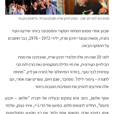
ממש כמו לפני 20 שנה - בוגקי תיכון שרת חוגגים ובגדול. צילומים ניצן גור
שבוע אחרי מפגש המחזור המקורי והספונטני ביותר שידעה העיר
נתניה, ומאות מבוגרי תיכון שרת, ילידי 1972 – 1976, כבר חושבים
על ההפקה הבאה.
לפני 20 שנה היו אלה תלמידי תיכון שרת, שהכתיבו את מפת
הבילויים העירונית, את חיי הלילה המקומיים ואת הרכילות הכי
עסיסית לבני נוער, במדור המיתולוגי של נתניה און ליין, "מתחת
לחגורה – ציפורי לילה". מסתבר, שגם היום, עשרים שנה אחרי, הם
אלה שיודעים להפיק את המסיבות הטובות ביותר.
אסף אלמוג, כיום איש עסקים ובעליה של חברת "אלמוג – תכנון
פיננסי", החליט להגשים חלום. בסיועו של הדי.ג'יי, איתי נעמן, שלמד
איתו בתיכון שרת, התאמן אסף ולמד את רזי מקצוע התקליטנות.