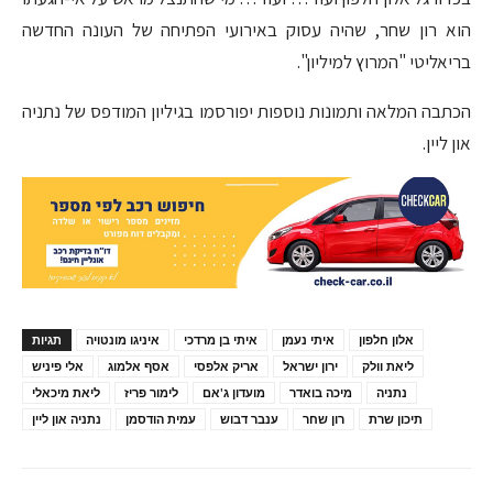
הוא רון שחר, שהיה עסוק באירועי הפתיחה של העונה החדשה
בריאליטי "המרוץ למיליון".
הכתבה המלאה ותמונות נוספות יפורסמו בגיליון המודפס של נתניה
און ליין.
אלון חלפון
איתי נעמן
איתי בן מרדכי
איניגו מונטויה
תגיות
ליאת וולק
ירון ישראל
אריק אלפסי
אסף אלמוג
אלי פיניש
נתניה
מיכה בואדר
מועדון ג'אם
לימור פריז
ליאת מיכאלי
תיכון שרת
רון שחר
ענבר דבוש
עמית הודסמן
נתניה און ליין