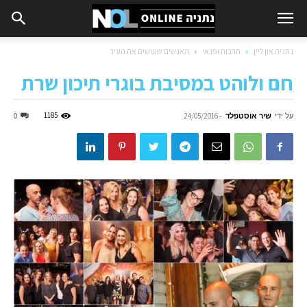
נתניה און ליין
תרבות ופנאי
האנשים שעושים את העיר
חם ולוהט במסיבת בוגרי תיכון שרת
על ידי
שיר אוסטפלד
-
1185
0
24/05/2016