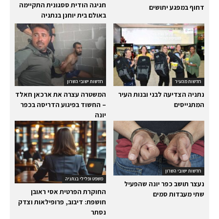
חגיגה הודית ססגונית התקיימה
דחוף במפגע יתושים
באולם בית יוחנן בנתניה
חדשות מהעיר
חדשות ישובי השרון
נתניה הצדיעה לבני ובנות העיר
המשטרה עצרה את ארכאן חאלד
המתגייסים
– החשוד בפיגוע הדריסה בכפר
יונה
חדשות ישובי השרון
משפט ופלילי בנתניה
נעצר תושב כפר יונה שהפעיל
החוקרת הפרטית אסי ראובן
שתי מעבדות סמים
חושפת: דיבוב, פרופילאות וצדק
נסתר