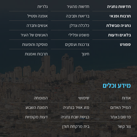
חדשות נתניה
חדשות מהעיר
גלריות
תרבות ופנאי
בריאות וסביבה
אופנה וסטייל
נתניה מבשלת
כלכלה ונדלן
אנשים וחברה
בלוגים ודעות
משפט ופלילי
האנשים של העיר
ספורט
צרכנות ועסקים
מוסיקה והופעות
חינוך
תרבות ואמנות
מידע וכלים
אודות
שימושי
המומחה
המייל האדום
מזג אוויר בנתניה
תמונת השבוע
פרסום באתר
כניסת שבת נתניה
דעות מקומיות
צור קשר
בית מרקחת תורן