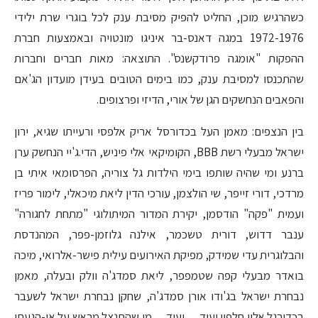
כשהרגיש מוכן, החליט להפיק מסיבת ענק לכל בוגרי שרת ילידי
1972-1976 במגה דאנס-בר איניגו מונטויה ובאמצעות חברת
ההפקות "אומגה פרודקשנס". התוצאה: מאות חברים וחברות
שהתכנסו למסיבת ענק, כמו בימים הטובים בעידן מועדון הג'אם
והפאבים הנחשקים הגן של אורי, הדיזי ופרצופים.
בין הנצפים: מאמן העל בכדורסל אריק אלפסי ורעייתו שגיא, ירון
ישראל מבעלי רשת BBB, הקומיקאי אלי פיניש, הדי.ג'יי הנחשק ערן
ברנע ומי שהיה שותפו בימי הילדות גל צוריה, הפרסומאי איתי בן
מרדכי, דורי זייפר, שי הולצמן, עורכי הדין ליאת מיכאלי, לימור פריז
ועמית "פקה" הודסמן, יקירת המדור המיתולוגי "מתחת לחגורה"
ענבר דדוש, דורית טשכמר, אילנה גלוזמן-פפר, המהנדסת
והבלוגרית עדי שמידק, מפיקת האירועים עילית פישר-אלרואי, מיכה
בואדר מבעלי קפה שטמפפר, ליאת סמדג'ה וולק ובעלה, מאמן
נבחרת ישראל בג'ודו אורן סמדג'ה, שחקן נבחרת ישראל לשעבר
בכדורגל אלון חלפון ועוד… ועוד… מי שהתנצל מראש על אי-הגעתו