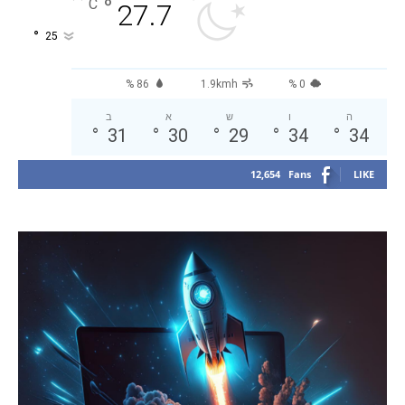
°
C
27.7
°
25
86 %
1.9kmh
0 %
ה
ו
ש
א
ב
°
31
°
30
°
29
°
34
°
34
12,654
Fans
LIKE