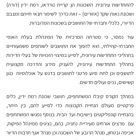
להתחדשות עירונית. השכונות הן: קריית נורדאו, רמת ידין (דורה)
ושכונת נאות שקד (אזורים) – זאת כדרך לשיפור תנאי חייהם ומצבם
הדיורי, כלכלי וחברתי של התושבים בשכונות המדוברות.
עוד נמסר, כי מטרתה המרכזית של המינהלת בעלת האופי
החברתי-קהילתי, הוא להפוך את התושבים לשותפים משמעותיים
בתהליכי התחדשות עירונית, לסייע במיצוי הזכויות של בעלי הדירות
בתהליך התחדשות עירונית, להעניק מידע והדרכה מקצועית
לתושבים וכן לתת סיוע פרטני לתושבים בדגש על אוכלוסיות כגון
קשישים, נכים ועולים חדשים.
במהלך הקורס קיבלו המשתתפים, תושבי שכונת רמת ידין, כלים
פרקטיים מעולם הנחיית הקבוצות כדי לסייע להם, בין היתר,
בהנחיית קונפליקטים בישיבות ועד הבית. בנוסף נפגשו המשתתפים
עם מרצים אורחים מעיריית נתניה, בהם, נציגים ממינהל הפיקוח,
אכיפה ובטחון, מנהל הרובע של השכונה וכן מנהל אגף תרבות הדיור