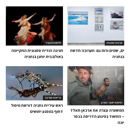
תרבות ואמנות
חדשות מהעיר
ים, שמים ורוח גם: תערוכה חדשה
חגיגה הודית ססגונית התקיימה
בנתניה
באולם בית יוחנן בנתניה
בריאות וסביבה
חדשות ישובי השרון
ראש עיריית נתניה דורשת טיפול
המשטרה עצרה את ארכאן חאלד
דחוף במפגע יתושים
– החשוד בפיגוע הדריסה בכפר
יונה