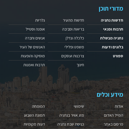
מדורי תוכן
חדשות נתניה
חדשות מהעיר
גלריות
תרבות ופנאי
בריאות וסביבה
אופנה וסטייל
נתניה מבשלת
כלכלה ונדלן
אנשים וחברה
בלוגים ודעות
משפט ופלילי
האנשים של העיר
ספורט
צרכנות ועסקים
מוסיקה והופעות
חינוך
תרבות ואמנות
מידע וכלים
אודות
שימושי
המומחה
המייל האדום
מזג אוויר בנתניה
תמונת השבוע
פרסום באתר
כניסת שבת נתניה
דעות מקומיות