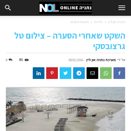
נתניה און ליין
גלריות
תמונת השבוע
השקט שאחרי הסערה – צילום טל
גרצובסקי
על ידי
מערכת נתניה און ליין
-
381
0
09/01/2016