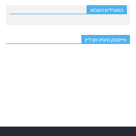
המובילים השבוע
פייסבוק נתניה און ליין