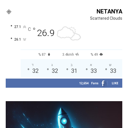
NETANYA
Scattered Clouds
°
27.1
°
C
26.9
°
26.1
87 %
3.4kmh
49 %
ש
א
ב
ג
ד
°
32
°
32
°
31
°
33
°
33
12,654
Fans
LIKE