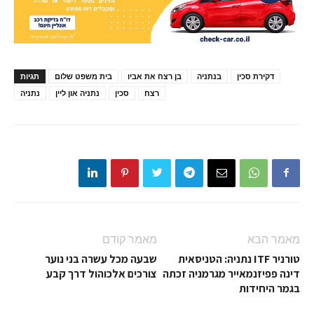
דקירת סכין
בנתניה
בן רצח את אביו
בית משפט שלום
תגיות
רצח
סכין
נתניה און ליין
נתניה
מאמר הבא
מאמר קודם
טורניר ITF נתניה: הטניסאית
שבעה מכל עשרה בני נוער
דינה פפיזנמאייר מגרמניה זכתה
צורכים אלכוהול דרך קבע
בגמר היחידות