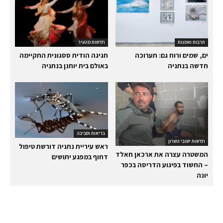
תרבות ואמנות
חדשות מהעיר
ים, שמים ורוח גם: תערוכה
חגיגה הודית ססגונית התקיימה
חדשה בנתניה
באולם בית יוחנן בנתניה
בריאות וסביבה
חדשות ישובי השרון
ראש עיריית נתניה דורשת טיפול
המשטרה עצרה את ארכאן חאלד
דחוף במפגע יתושים
– החשוד בפיגוע הדריסה בכפר
יונה