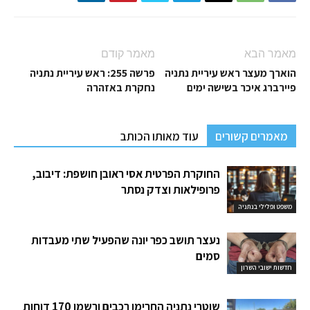
מאמר הבא
מאמר קודם
הוארך מעצר ראש עיריית נתניה
פרשה 255: ראש עיריית נתניה
פיירברג איכר בשישה ימים
נחקרת באזהרה
מאמרים קשורים
עוד מאותו הכותב
החוקרת הפרטית אסי ראובן חושפת: דיבוב,
פרופילאות וצדק נסתר
משפט ופלילי בנתניה
נעצר תושב כפר יונה שהפעיל שתי מעבדות
סמים
חדשות ישובי השרון
שוטרי נתניה החרימו רכבים ורשמו 170 דוחות