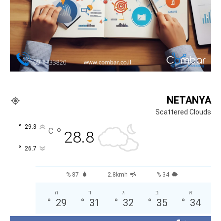
NETANYA
Scattered Clouds
°
29.3
°
C
28.8
°
26.7
87 %
2.8kmh
34 %
א
ב
ג
ד
ה
°
29
°
31
°
32
°
35
°
34