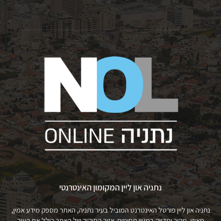
נתניה און ליין המקומון האינטרנטי
נתניה און ליין פורטל האינטרנט המוביל בעיר נתניה, האתר מספק מידע אמין,
מאוזן, מהיר ומדויק במגוון תחומים. אזור הסיקור של האתר כולל את העיר