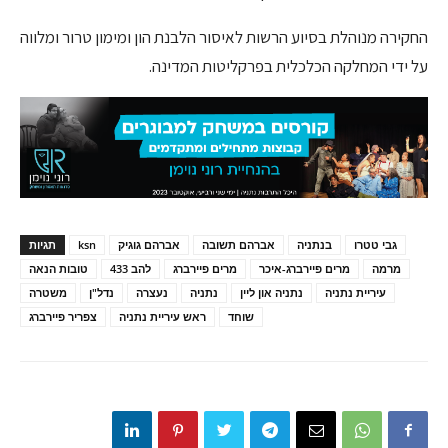
החקירה מנוהלת בסיוע הרשות לאיסור הלבנת הון ומימון טרור ומלווה
על ידי המחלקה הכלכלית בפרקליטות המדינה.
גבי טטרו
בנתניה
אברהם תשובה
אברהם גוגיק
ksn
תגיות
מרמה
מרים פיירברג-איכר
מרים פיירברג
להב 433
טובות הנאה
עיריית נתניה
נתניה און ליין
נתניה
נעצרה
נדל"ן
משטרה
שוחד
ראש עיריית נתניה
צפריר פיירברג