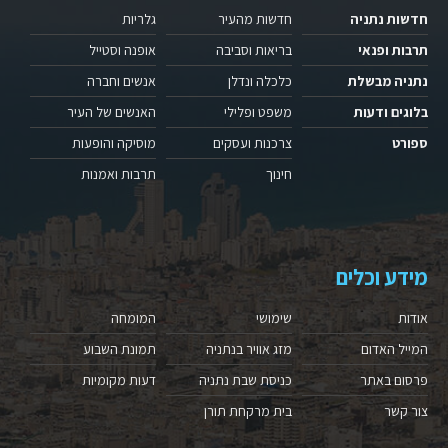
חדשות נתניה
חדשות מהעיר
גלריות
תרבות ופנאי
בריאות וסביבה
אופנה וסטייל
נתניה מבשלת
כלכלה ונדלן
אנשים וחברה
בלוגים ודעות
משפט ופלילי
האנשים של העיר
ספורט
צרכנות ועסקים
מוסיקה והופעות
חינוך
תרבות ואמנות
מידע וכלים
אודות
שימושי
המומחה
המייל האדום
מזג אוויר בנתניה
תמונת השבוע
פרסום באתר
כניסת שבת נתניה
דעות מקומיות
צור קשר
בית מרקחת תורן