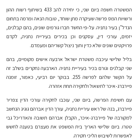
המשטרה חשפה ביום שני, כי יחידה להב 433 בשיתוף רשות ההון
ורשויות המס פרשה שעיקרה מתן שוחד, טובות הנאה ומרמה בתחום
הנדל"ן בעיר נתניה. על-פי החשד חברו גורמים שונים, בהם קבלנים,
יזמים, עורכי דין, עסקנים וכן בכירים בעיריית נתניה, לקדם
פרויקטים שונים שלא כדין ותוך ניצול קשריהם ומעמדם.
בליל שלישי עיכבה משטרת ישראל ארבעה אישים מקומיים, בהם
שני קבלנים וגורם בכיר בעיריית נתניה. הארבעה נחקרים בשלב זה
על הקשר שלהם לפרשה 255. בבוקר יום רביעי, כאמור, זומנה
פיירברג-איכר לתשאול ולחקירה תחת אזהרה.
עם חשיפת הפרשה, ביום שני, עוכבו לחקירה עורכי הדין צפריר
פיירברג, בנה של ראש עיריית נתניה, עורך הדין אברהם גוגיג הנחשב
למקורבה של פיירברג-איכר, הקבלן אברהם תשובה והאדריכל גבי
טטרו. ביום שלישי האריך בית המשפט את מעצרם בטענה לחשש
לאפשרות לשיבוש הליכי חקירה.