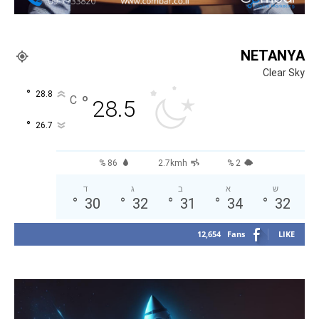
NETANYA
Clear Sky
°
28.8
°
C
28.5
°
26.7
86 %
2.7kmh
2 %
ש
א
ב
ג
ד
°
30
°
32
°
31
°
34
°
32
12,654
Fans
LIKE