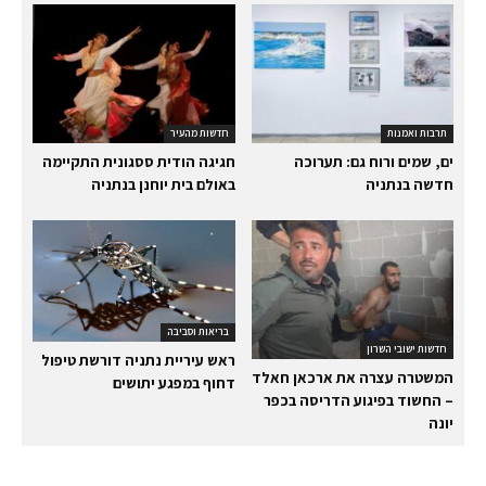
תרבות ואמנות
חדשות מהעיר
ים, שמים ורוח גם: תערוכה
חגיגה הודית ססגונית התקיימה
חדשה בנתניה
באולם בית יוחנן בנתניה
בריאות וסביבה
חדשות ישובי השרון
ראש עיריית נתניה דורשת טיפול
המשטרה עצרה את ארכאן חאלד
דחוף במפגע יתושים
– החשוד בפיגוע הדריסה בכפר
יונה