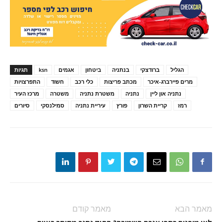
הגליל
ברודצקי
בנתניה
ביטחון
אגמים
ksn
תגיות
מרים פיירברג-איכר
מכתב פריצות
כלי רכב
חשוד
התפרצויות
נתניה און ליין
נתניה
משטרת נתניה
משטרה
מרכז העיר
רמז
קריית השרון
פורץ
עיריית נתניה
סמילנסקי
סיורים
מאמר הבא
מאמר קודם