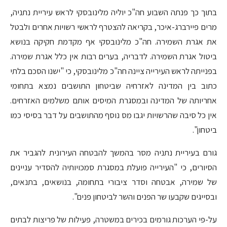
בתוך כך פנתה השבוע חה"כ יוליה מלינובסקי לראש עיריית נתניה,
מרים פיירברג-איכר, בקריאה להצטרף לראשי רשויות אחרים ולבטל
את אגרת השמירה. חה"כ מלינובסקי אף מקדמת חקיקה בנושא
ביטול אגרת השמירה. לדבריה, בערים רבות אין כלל אגרת שמירה.
בפנייתה לראש העירייה ציינה חה"כ מלינובסקי, כי "ישנו הסכם בלתי
כתוב בין המדינה לאזרחיה שביטחון התושבים נמצא בתחומי
אחריותה של המדינה ובמסגרת המיסים אותם משלמים האזרחים.
אין כל סיבה שהרשויות יגבו מס נוסף מהתושבים על דבר בסיסי כמו
ביטחון".
גורם בעיריית נתניה מסר בהמשך להבטחה העירונית להגביר את
הסיורים, כי "העירייה פועלת במסגרת סמכויותיה להסדיר עניינים
של שמירה, אבטחה וסדר ציבורי בתחומה, בנושאים, בתנאים,
ובסייגים שקבעו שר הפנים והשר לביטחון פנים".
על-פי הערכות גורמים בכירים במשטרה, פעילות של פריצות לבתים