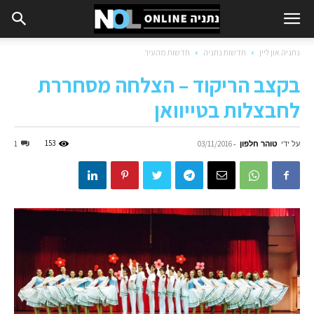
נתניה און ליין
חדשות נתניה
חדשות מהעיר
בקצב הריקוד – הצלחה מסחררת
לחבצלות בטייוואן
על ידי
טוהר חלפון
-
153
1
03/11/2016