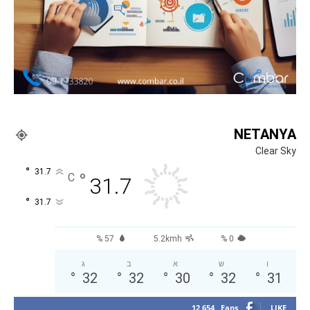
NETANYA
Clear Sky
°
31.7
°
C
31.7
°
31.7
57 %
5.2kmh
0 %
ו
ש
א
ב
ג
°
32
°
32
°
30
°
32
°
31
12,654
Fans
LIKE