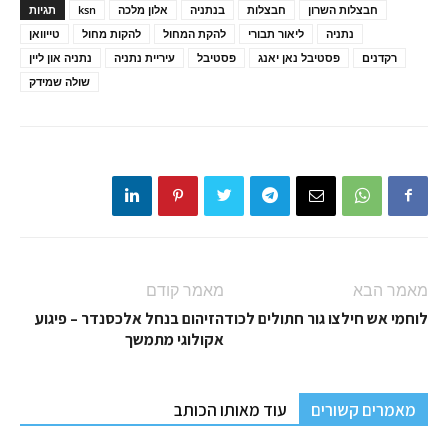
חבצלות השרון
חבצלות
בנתניה
אלון מלכה
ksn
תגיות
נתניה
ליאור תבורי
להקת המחול
להקות מחול
טייוואן
רקדנים
פסטיבל נאן יאנג
פסטיבל
עיריית נתניה
נתניה און ליין
שולה שמידק
מאמר הבא
מאמר קודם
לוחמי אש חילצו גור חתולים לכוד
הזיהום בנחל אלכסנדר – פיגוע
אקולוגי מתמשך
מאמרים קשורים
עוד מאותו הכותב