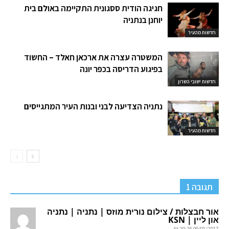
חגיגה הודית ססגונית התקיימה באולם בית
יוחנן בנתניה
חדשות מהעיר
המשטרה עצרה את ארכאן חאלד – החשוד
בפיגוע הדריסה בכפר יונה
חדשות ישובי השרון
נתניה הצדיעה לבני ובנות העיר המתגייסים
חדשות מהעיר
תגובה 1
אור חבצלות / צילום נורית מוזס | נתניה | נתניה
און ליין | KSN
09/01/2017 At 20:26