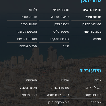
חדשות נתניה
חדשות מהעיר
גלריות
תרבות ופנאי
בריאות וסביבה
אופנה וסטייל
נתניה מבשלת
כלכלה ונדלן
אנשים וחברה
בלוגים ודעות
משפט ופלילי
האנשים של העיר
ספורט
צרכנות ועסקים
מוסיקה והופעות
חינוך
תרבות ואמנות
מידע וכלים
אודות
שימושי
המומחה
המייל האדום
מזג אוויר בנתניה
תמונת השבוע
פרסום באתר
כניסת שבת נתניה
דעות מקומיות
צור קשר
בית מרקחת תורן