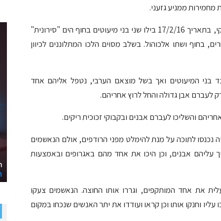
 מחמירות ממניע גזעני.
על פי כתב האישום, שהוגש על ידי עו"ד סוזאן דסוקי, בתאריך 17/2/16 בילו שני בני מיעוטים בחוף הים "סירונית"
ם, בחוף ושתו אלכוהול. בשלב מסוים הלכו המתלוננים לכיוון
ד בני המיעוטים ואך בשל מוצאם הערבי, נטפל אליהם אחד
ק לעברם אבן גדולה והחל לרוץ אחריהם.
ריהם והשליכו לעברם אבנים ובקבוקי זכוכית ריקים.
יה נכנסו לתוכה על מנת להימלט מפני הרודפים, אולם הנאשמים
ך עליהם אבנים, וכן היכו את אחד מהם באגרופים ובאמצעות
ת את אחד המותקפים, וגררו אותו החוצה. הנאשמים צעקו
 עליו וחנקו אותו וכן קראו ועודדו את יתר האנשים שנכחו במקום