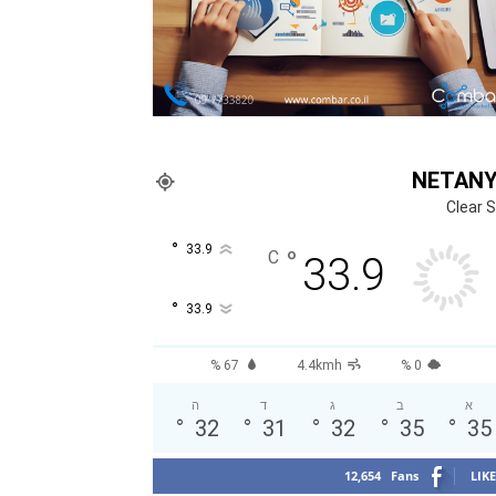
NETAN
Clear 
°
33.9
°
C
33.9
°
33.9
67 %
4.4kmh
0 %
א
ב
ג
ד
ה
°
32
°
31
°
32
°
35
°
35
12,654
Fans
LIKE