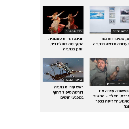
תרבות ואמנות
חדשות מהעיר
ם, שמים ורוח גם:
חגיגה הודית ססגונית
ערוכה חדשה בנתניה
התקיימה באולם בית
יוחנן בנתניה
בריאות וסביבה
חדשות ישובי השרון
ראש עיריית נתניה
משטרה עצרה את
דורשת טיפול דחוף
רכאן חאלד – החשוד
במפגע יתושים
פיגוע הדריסה בכפר
ונה