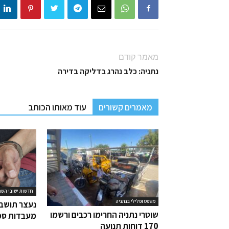
מאמר קודם
נתניה: כלב נהרג בדליקה בדירה
מאמרים קשורים
עוד מאותו הכותב
חדשות ישובי השר
משפט ופלילי בנתניה
נעצר תושב 
שוטרי נתניה החרימו רכבים ורשמו
מעבדות סמ
170 דוחות תנועה