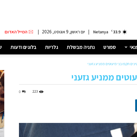
|
יום ראשון, 9 אוגוסט, 2026
|
המייל האדום
Netanya
C
33.9
נאי
ספורט
נתניה מבשלת
גלריות
בלוגים ודעות
ש
ינים תקפו בני מיעוטים ממניע גזעני
עוטים ממניע גזעני
223
0