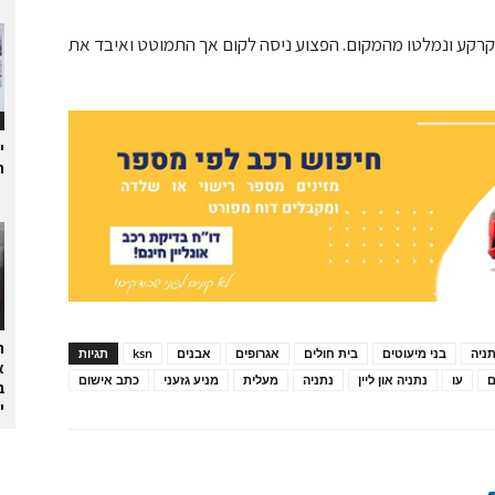
הקרקע ונמלטו מהמקום. הפצוע ניסה לקום אך התמוטט ואיבד את
י
ת
ה
ניה
בני מיעוטים
בית חולים
אגרופים
אבנים
ksn
תגיות
א
ם
עו
נתניה און ליין
נתניה
מעלית
מניע גזעני
כתב אישום
ב
י