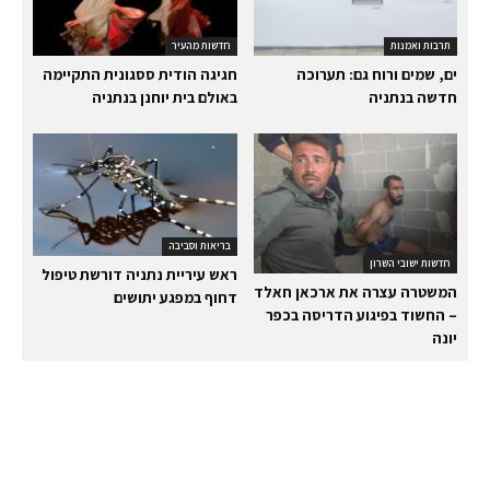
תרבות ואמנות
חדשות מהעיר
ים, שמים ורוח גם: תערוכה
חגיגה הודית ססגונית התקיימה
חדשה בנתניה
באולם בית יוחנן בנתניה
בריאות וסביבה
חדשות ישובי השרון
ראש עיריית נתניה דורשת טיפול
המשטרה עצרה את ארכאן חאלד
דחוף במפגע יתושים
– החשוד בפיגוע הדריסה בכפר
יונה