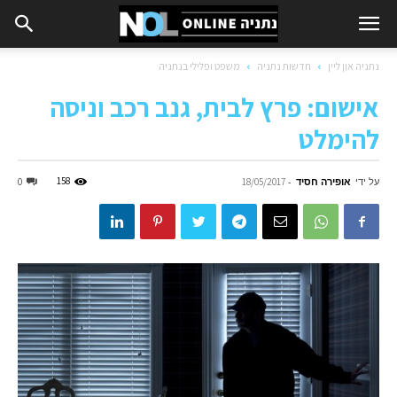
נתניה און ליין
חדשות נתניה
משפט ופלילי בנתניה
אישום: פרץ לבית, גנב רכב וניסה
להימלט
על ידי
אופירה חסיד
-
158
0
18/05/2017