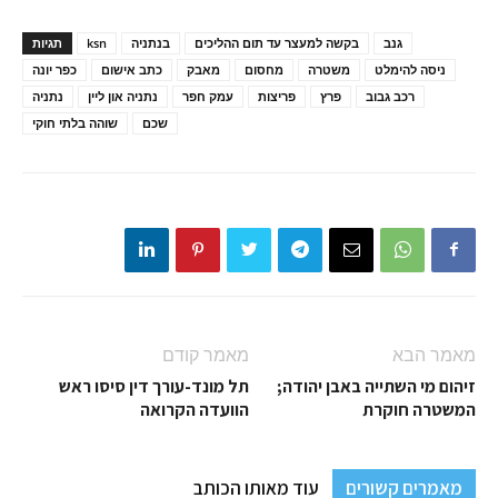
גנב
בקשה למעצר עד תום ההליכים
בנתניה
ksn
תגיות
ניסה להימלט
משטרה
מחסום
מאבק
כתב אישום
כפר יונה
רכב גבוב
פרץ
פריצות
עמק חפר
נתניה און ליין
נתניה
שכם
שוהה בלתי חוקי
מאמר הבא
מאמר קודם
זיהום מי השתייה באבן יהודה;
תל מונד-עורך דין סיסו ראש
המשטרה חוקרת
הוועדה הקרואה
מאמרים קשורים
עוד מאותו הכותב