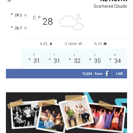
Scattered Clouds
°
28.2
°
C
28
°
26.7
82 %
3.1kmh
33 %
א
ב
ג
ד
ה
°
31
°
31
°
32
°
35
°
34
12,654
Fans
LIKE